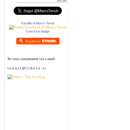
Il profilo di Marco Tenuti
Crea il tuo badge
Seguimi su
Se vuoi contattarmi via e-mail:
t e n u t i @ l i b e r o . i t