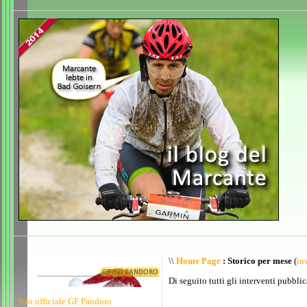
\\
Home Page
: Storico per mese
(
inv
Di seguito tutti gli interventi pubblic
Sito ufficiale GF Pandoro