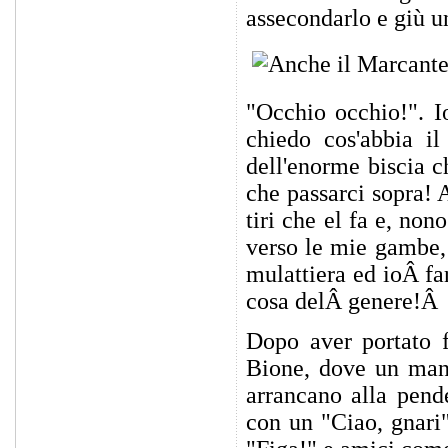
assecondarlo e giù un
"Occhio occhio!". I
chiedo cos'abbia i
dell'enorme biscia c
che passarci sopra! A
tiri che el fa e, non
verso le mie gambe,
mulattiera ed ioÂ fa
cosa delÂ genere!Â
Dopo aver portato f
Bione, dove un mani
arrancano alla pend
con un "Ciao, gnari