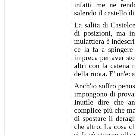
infatti me ne rendo
salendo il castello di
La salita di Castelc
di posizioni, ma in
mulattiera è indescr
ce la fa a spingere
impreca per aver sto
altri con la catena r
della ruota. E' un'e
Anch'io soffro peno
impongono di provare
Inutile dire che a
complice più che ma
di spostare il deragl
che altro. La cosa ch
si fa sù attorno alla