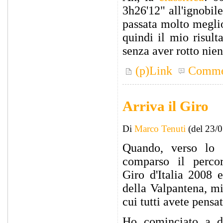
3h26'12" all'ignobil
passata molto meglio
quindi il mio risult
senza aver rotto nien
(p)Link
Comme
Arriva il Giro
Di
Marco Tenuti
(del 23/
Quando, verso lo 
comparso il percor
Giro d'Italia 2008 
della Valpantena, m
cui tutti avete pensat
Ho cominciato a di