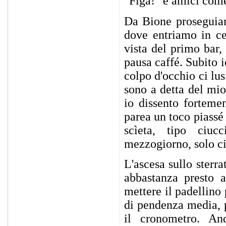
"Figa!" e amici com
Da Bione proseguiam
dove entriamo in ce
vista del primo bar,
pausa caffé. Subito 
colpo d'occhio ci lus
sono a detta del mi
io dissento forteme
parea un toco piassé
scìeta, tipo ciu
mezzogiorno, solo ci
L'ascesa sullo sterr
abbastanza presto a
mettere il padellino 
di pendenza media, p
il cronometro. An