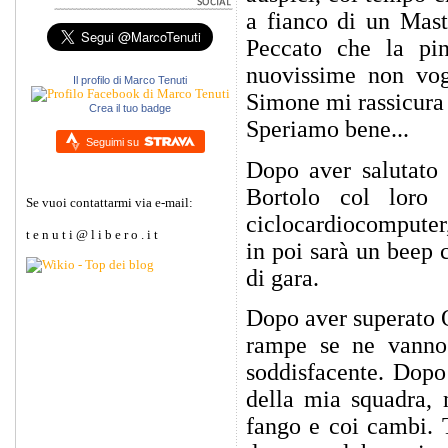
a fianco di un Mast
Peccato che la pin
nuovissime non vog
Il profilo di Marco Tenuti
Simone mi rassicura 
Crea il tuo badge
Speriamo bene...
Seguimi su
Dopo aver salutato 
Bortolo col loro 
Se vuoi contattarmi via e-mail:
ciclocardiocomputer,
t e n u t i @ l i b e r o . i t
in poi sarà un beep
di gara.
Dopo aver superato O
rampe se ne vanno
soddisfacente. Dopo
della mia squadra, 
fango e coi cambi. T