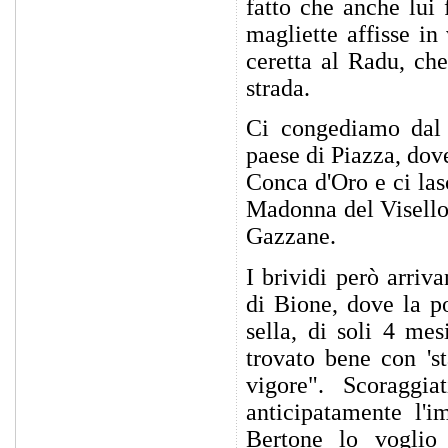
fatto che anche lui 
magliette affisse in
ceretta al Radu, che
strada.
Ci congediamo dal b
paese di Piazza, dov
Conca d'Oro e ci lasc
Madonna del Visello -
Gazzane.
I brividi però arriv
di Bione, dove la p
sella, di soli 4 me
trovato bene con 's
vigore". Scoraggi
anticipatamente l'i
Bertone lo voglio 