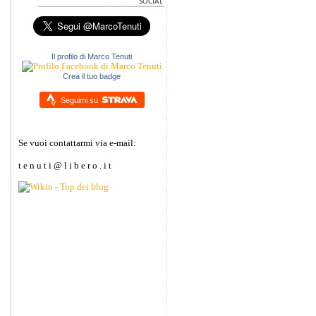
Il profilo di Marco Tenuti
Crea il tuo badge
Seguimi su
Se vuoi contattarmi via e-mail:
t e n u t i @ l i b e r o . i t