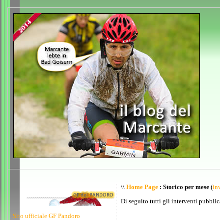
\\
Home Page
: Storico per mese
(
inv
Di seguito tutti gli interventi pubblic
Sito ufficiale GF Pandoro