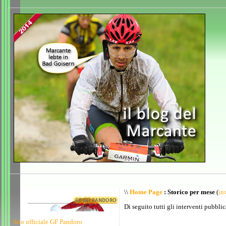
\\
Home Page
: Storico per mese
(
inv
Di seguito tutti gli interventi pubblic
Sito ufficiale GF Pandoro