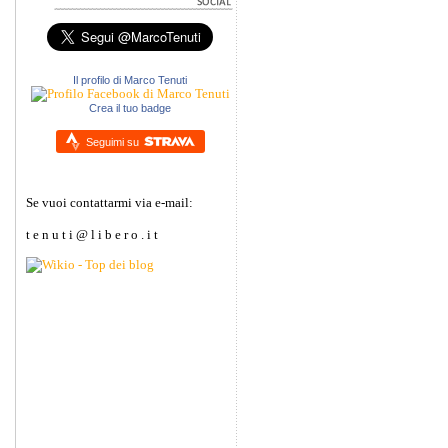
Il profilo di Marco Tenuti
Crea il tuo badge
Seguimi su
Se vuoi contattarmi via e-mail:
t e n u t i @ l i b e r o . i t