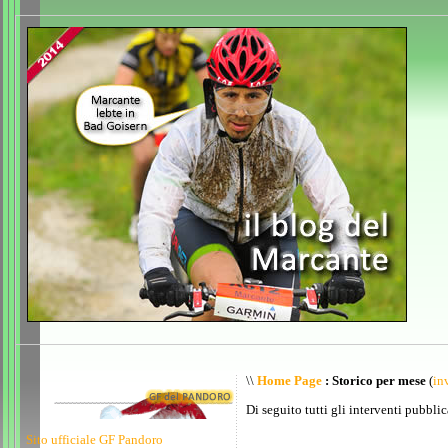
\\
Home Page
: Storico per mese
(
inv
Di seguito tutti gli interventi pubblic
Sito ufficiale GF Pandoro