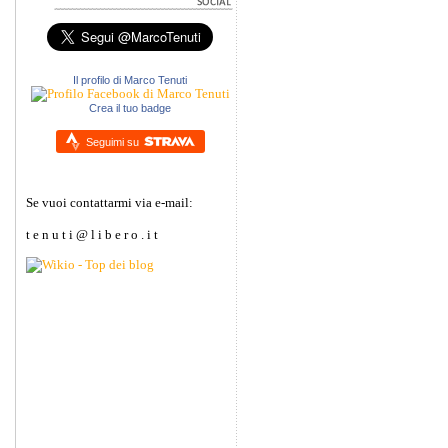
Il profilo di Marco Tenuti
Crea il tuo badge
Seguimi su
Se vuoi contattarmi via e-mail:
t e n u t i @ l i b e r o . i t