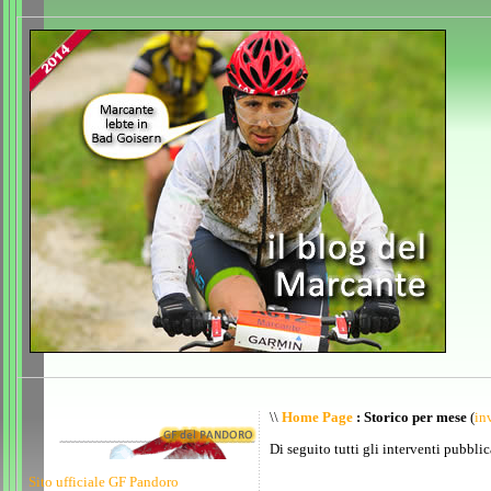
\\
Home Page
: Storico per mese
(
inv
Di seguito tutti gli interventi pubblic
Sito ufficiale GF Pandoro