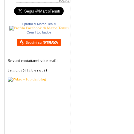
Il profilo di Marco Tenuti
Crea il tuo badge
Seguimi su
Se vuoi contattarmi via e-mail:
t e n u t i @ l i b e r o . i t