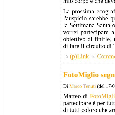
mio corpo e che devo
La prossima ecografi
l'auspicio sarebbe q
la Settimana Santa 
vorrei partecipare 
obiettivo di finirle
di fare il circuito 
(p)Link
Comme
FotoMiglio segna
Di
Marco Tenuti
(del 17/
Matteo di
FotoMigl
partecipare è per tut
di tutti coloro che a