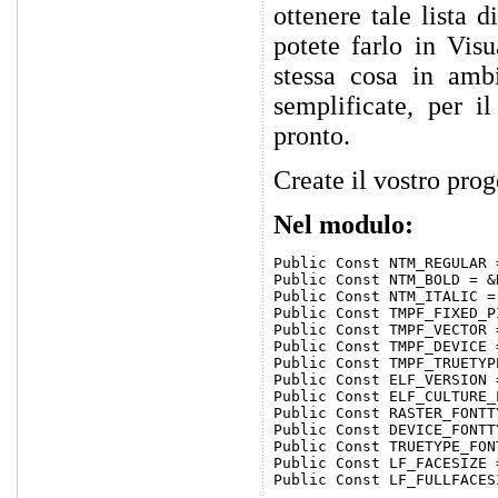
ottenere tale lista
potete farlo in Vis
stessa cosa in am
semplificate, per i
pronto.
Create il vostro pro
Nel modulo:
Public Const NTM_REGULAR =
Public Const NTM_BOLD = &H
Public Const NTM_ITALIC = 
Public Const TMPF_FIXED_P
Public Const TMPF_VECTOR =
Public Const TMPF_DEVICE =
Public Const TMPF_TRUETYPE
Public Const ELF_VERSION =
Public Const ELF_CULTURE_
Public Const RASTER_FONTT
Public Const DEVICE_FONTT
Public Const TRUETYPE_FON
Public Const LF_FACESIZE =
Public Const LF_FULLFACESI