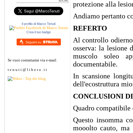
protezione alla lesio
Andiamo pertanto col
Il profilo di Marco Tenuti
REFERTO
Crea il tuo badge
Al controllo odiern
Seguimi su
osserva: la lesione 
muscolo soleo ap
Se vuoi contattarmi via e-mail:
documentabile.
t e n u t i @ l i b e r o . i t
In scansione longit
dell'ecostruttura miof
CONCLUSIONI D
Quadro compatibile co
Questo insomma cos
mooolto cauto, ma i