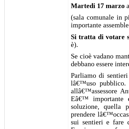
Martedi 17 marzo
a
(sala comunale in p
importante assemble
Si tratta di votare 
è).
Se cioè vadano mante
debbano essere interd
Parliamo di sentieri
lâ€™uso pubblico. 
allâ€™assessore Ant
Eâ€™ importante e
soluzione, quella 
prendere lâ€™occasi
sui sentieri e fare 