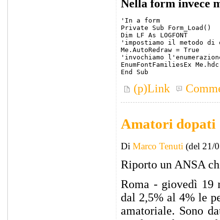
Nella form invece m
'In a form

Private Sub Form_Load()

Dim LF As LOGFONT

'impostiamo il metodo di 
Me.AutoRedraw = True

'invochiamo l'enumerazion
EnumFontFamiliesEx Me.hdc
(p)Link
Comme
Amatori dopati
Di
Marco Tenuti
(del 21/
Riporto un ANSA che 
Roma - giovedì 19 m
dal 2,5% al 4% le pe
amatoriale. Sono da