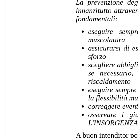
La prevenzione degl
innanzitutto attrave
fondamentali:
eseguire sempr
muscolatura
assicurarsi di e
sforzo
scegliere abbigl
se necessario,
riscaldamento
eseguire sempre 
la flessibilità m
correggere event
osservare i g
L'INSORGENZA 
A buon intenditor po