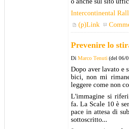
o anche sul sito uffi
Intercontinental Ral
(p)Link
Comme
Prevenire lo st
Di
Marco Tenuti
(del 06/
Dopo aver lavato e 
bici, non mi riman
leggere come non com
L'immagine si rifer
fa. La Scale 10 è se
pace in attesa di su
sottoscritto...