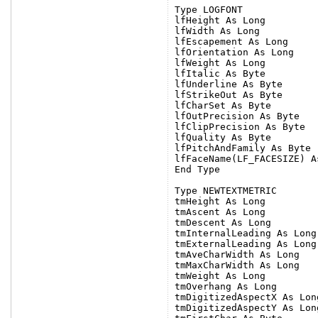
Type LOGFONT

lfHeight As Long

lfWidth As Long

lfEscapement As Long

lfOrientation As Long

lfWeight As Long

lfItalic As Byte

lfUnderline As Byte

lfStrikeOut As Byte

lfCharSet As Byte

lfOutPrecision As Byte

lfClipPrecision As Byte

lfQuality As Byte

lfPitchAndFamily As Byte

lfFaceName(LF_FACESIZE) As
End Type

Type NEWTEXTMETRIC

tmHeight As Long

tmAscent As Long

tmDescent As Long

tmInternalLeading As Long

tmExternalLeading As Long

tmAveCharWidth As Long

tmMaxCharWidth As Long

tmWeight As Long

tmOverhang As Long

tmDigitizedAspectX As Long
tmDigitizedAspectY As Long