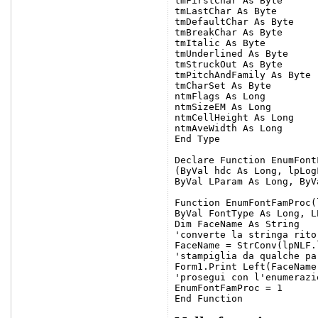
tmFirstChar As Byte

tmLastChar As Byte

tmDefaultChar As Byte

tmBreakChar As Byte

tmItalic As Byte

tmUnderlined As Byte

tmStruckOut As Byte

tmPitchAndFamily As Byte

tmCharSet As Byte

ntmFlags As Long

ntmSizeEM As Long

ntmCellHeight As Long

ntmAveWidth As Long

End Type

Declare Function EnumFont
(ByVal hdc As Long, lpLog
ByVal LParam As Long, ByV
Function EnumFontFamProc(
ByVal FontType As Long, L
Dim FaceName As String

'converte la stringa rito
FaceName = StrConv(lpNLF.
'stampiglia da qualche pa
Form1.Print Left(FaceName
'prosegui con l'enumerazi
EnumFontFamProc = 1
