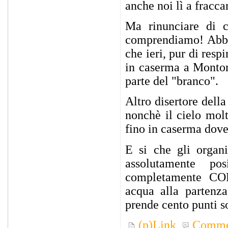
anche noi lì a fracca
Ma rinunciare di c
comprendiamo! Abbia
che ieri, pur di resp
in caserma a Montori
parte del "branco".
Altro disertore dell
nonchè il cielo mol
fino in caserma dove
E si che gli organ
assolutamente 
completamente COP
acqua alla partenz
prende cento punti s
(p)Link
Comme