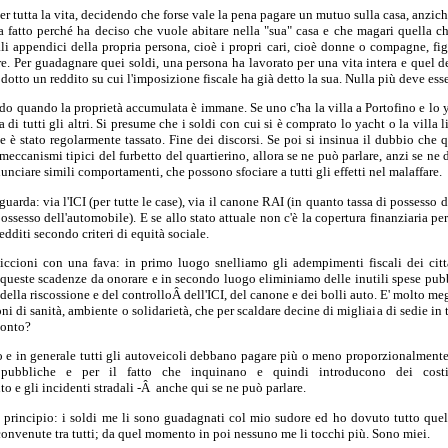
per tutta la vita, decidendo che forse vale la pena pagare un mutuo sulla casa, anziché 
ha fatto perché ha deciso che vuole abitare nella "sua" casa e che magari quella che
ali appendici della propria persona, cioè i propri cari, cioè donne o compagne, fig
e. Per guadagnare quei soldi, una persona ha lavorato per una vita intera e quel d
tto un reddito su cui l'imposizione fiscale ha già detto la sua. Nulla più deve ess
ido quando la proprietà accumulata è immane. Se uno c'ha la villa a Portofino e lo
 di tutti gli altri. Si presume che i soldi con cui si è comprato lo yacht o la villa l
 è stato regolarmente tassato. Fine dei discorsi. Se poi si insinua il dubbio che q
meccanismi tipici del furbetto del quartierino, allora se ne può parlare, anzi se ne 
nciare simili comportamenti, che possono sfociare a tutti gli effetti nel malaffare.
uarda: via l'ICI (per tutte le case), via il canone RAI (in quanto tassa di possesso de
ossesso dell'automobile). E se allo stato attuale non c'è la copertura finanziaria pe
edditi secondo criteri di equità sociale.
ccioni con una fava: in primo luogo snelliamo gli adempimenti fiscali dei citt
i queste scadenze da onorare e in secondo luogo eliminiamo delle inutili spese pubbl
della riscossione e del controlloÂ dell'ICI, del canone e dei bolli auto. E' molto me
oni di sanità, ambiente o solidarietà, che per scaldare decine di migliaia di sedie in 
conto?
o e in generale tutti gli autoveicoli debbano pagare più o meno proporzionalmente 
e pubbliche e per il fatto che inquinano e quindi introducono dei costi
o e gli incidenti stradali -Â anche qui se ne può parlare.
l principio: i soldi me li sono guadagnati col mio sudore ed ho dovuto tutto quell
convenute tra tutti; da quel momento in poi nessuno me li tocchi più. Sono miei.