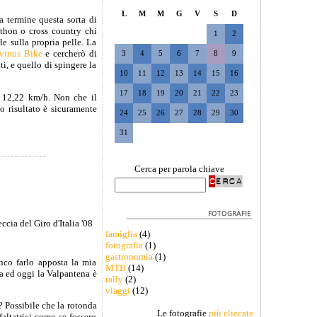
L
M
M
G
V
S
D
a termine questa sorta di
athon o cross country chi
1
2
e sulla propria pelle. La
vinus Bike
e cercherò di
3
4
5
6
7
8
9
ti, e quello di spingere la
10
11
12
13
14
15
16
17
18
19
20
21
22
23
i 12,22 km/h. Non che il
o risultato è sicuramente
24
25
26
27
28
29
30
31
Cerca per parola chiave
famiglia
(4)
fotografia
(1)
gastronomia
(1)
anco farlo apposta la mia
MTB
(14)
na ed oggi la Valpantena è
rally
(2)
viaggi
(12)
? Possibile che la rotonda
Le fotografie
più cliccate
faltatrici come se fossero