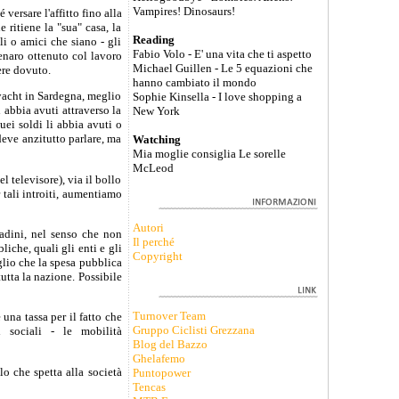
Vampires! Dinosaurs!
versare l'affitto fino alla
 ritiene la "sua" casa, la
Reading
li o amici che siano - gli
Fabio Volo - E' una vita che ti aspetto
enaro ottenuto col lavoro
Michael Guillen - Le 5 equazioni che
ere dovuto.
hanno cambiato il mondo
 yacht in Sardegna, meglio
Sophie Kinsella - I love shopping a
i abbia avuti attraverso la
New York
uei soldi li abbia avuti o
deve anzitutto parlare, ma
Watching
Mia moglie consiglia Le sorelle
McLeod
l televisore), via il bollo
r tali introiti, aumentiamo
Autori
adini, nel senso che non
Il perché
iche, quali gli enti e gli
Copyright
glio che la spesa pubblica
tutta la nazione. Possibile
Turnover Team
una tassa per il fatto che
Gruppo Ciclisti Grezzana
 sociali - le mobilità
Blog del Bazzo
Ghelafemo
o che spetta alla società
Puntopower
Tencas