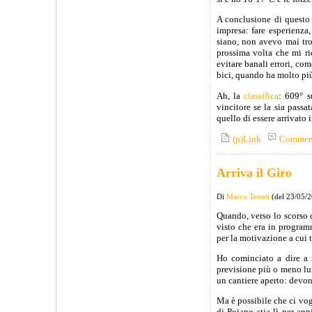
A conclusione di questo 
impresa: fare esperienza
siano, non avevo mai tro
prossima volta che mi ri
evitare banali errori, com
bici, quando ha molto più
Ah, la
classifica
: 609° s
vincitore se la sia pass
quello di essere arrivato 
(p)Link
Commen
Arriva il Giro
Di
Marco Tenuti
(del 23/05/
Quando, verso lo scorso 
visto che era in program
per la motivazione a cui t
Ho cominciato a dire a m
previsione più o meno lun
un cantiere aperto: devon
Ma è possibile che ci vog
di Poiano stia lì per ann