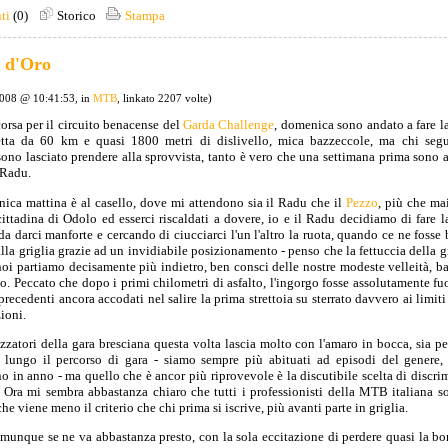
ti
(0)
Storico
Stampa
a d'Oro
2008 @ 10:41:53, in
MTB
, linkato 2207 volte)
orsa per il circuito benacense del
Garda Challenge
, domenica sono andato a fare l
tta da 60 km e quasi 1800 metri di dislivello, mica bazzeccole, ma chi segu
ono lasciato prendere alla sprovvista, tanto è vero che una settimana prima sono 
 Radu.
ca mattina è al casello, dove mi attendono sia il Radu che il
Pezzo
, più che mai
ittadina di Odolo ed esserci riscaldati a dovere, io e il Radu decidiamo di fare 
da darci manforte e cercando di ciucciarci l'un l'altro la ruota, quando ce ne fosse 
alla griglia grazie ad un invidiabile posizionamento - penso che la fettuccia della g
noi partiamo decisamente più indietro, ben consci delle nostre modeste velleità,
ndo. Peccato che dopo i primi chilometri di asfalto, l'ingorgo fosse assolutamente fu
precedenti ancora accodati nel salire la prima strettoia su sterrato davvero ai limiti
ioni.
zzatori della gara bresciana questa volta lascia molto con l'amaro in bocca, sia pe
to lungo il percorso di gara - siamo sempre più abituati ad episodi del genere,
no in anno - ma quello che è ancor più riprovevole è la discutibile scelta di discrim
i. Ora mi sembra abbastanza chiaro che tutti i professionisti della MTB italiana s
 viene meno il criterio che chi prima si iscrive, più avanti parte in griglia.
omunque se ne va abbastanza presto, con la sola eccitazione di perdere quasi la bo