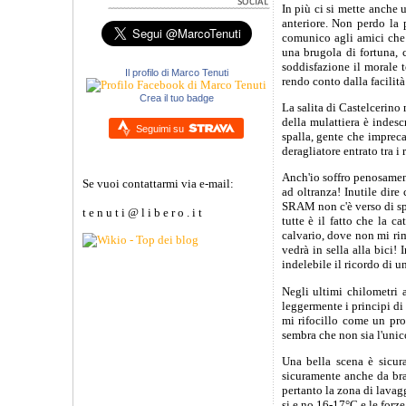
In più ci si mette anche 
anteriore. Non perdo la 
comunico agli amici che 
una brugola di fortuna, 
soddisfazione il morale t
Il profilo di Marco Tenuti
rendo conto dalla facilità
Crea il tuo badge
La salita di Castelcerino
della mulattiera è indesc
Seguimi su
spalla, gente che impreca 
deragliatore entrato tra 
Anch'io soffro penosament
Se vuoi contattarmi via e-mail:
ad oltranza! Inutile dir
SRAM non c'è verso di spos
t e n u t i @ l i b e r o . i t
tutte è il fatto che la c
calvario, dove non mi rim
vedrà in sella alla bici! 
indelebile il ricordo di 
Negli ultimi chilometri 
leggermente i principi di 
mi rifocillo come un pro
sembra che non sia l'unic
Una bella scena è sicur
sicuramente anche da bra
pertanto la zona di lavagg
si e no 16-17°C e le forze