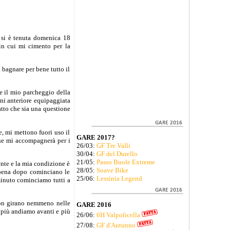
e si è tenuta domenica 18
 in cui mi cimento per la
bagnare per bene tutto il
e il mio parcheggio della
eni anteriore equipaggiata
tto che sia una questione
e, mi mettono fuori uso il
GARE 2017?
che mi accompagnerà per i
26/03:
GF Tre Valli
30/04:
GF del Durello
21/05:
Passo Buole Extreme
nte e la mia condizione è
28/05:
Soave Bike
ppena dopo cominciano le
25/06:
Lessinia Legend
 minuto cominciamo tutti a
 non girano nemmeno nelle
GARE 2016
a più andiamo avanti e più
26/06:
6H Valpolicella
27/08:
GF d'Autunno