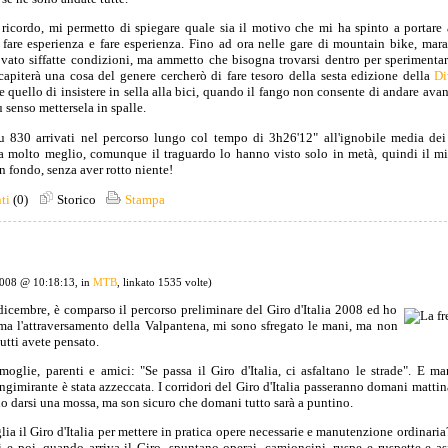
ricordo, mi permetto di spiegare quale sia il motivo che mi ha spinto a portare 
, fare esperienza e fare esperienza. Fino ad ora nelle gare di mountain bike, mar
vato siffatte condizioni, ma ammetto che bisogna trovarsi dentro per sperimentarl
capiterà una cosa del genere cercherò di fare tesoro della sesta edizione della
Di
e quello di insistere in sella alla bici, quando il fango non consente di andare avan
 senso mettersela in spalle.
u 830 arrivati nel percorso lungo col tempo di 3h26'12" all'ignobile media de
ata molto meglio, comunque il traguardo lo hanno visto solo in metà, quindi il mi
in fondo, senza aver rotto niente!
ti
(0)
Storico
Stampa
2008 @ 10:18:13, in
MTB
, linkato 1535 volte)
dicembre, è comparso il percorso preliminare del Giro d'Italia 2008 ed ho
ma l'attraversamento della Valpantena, mi sono sfregato le mani, ma non
utti avete pensato.
oglie, parenti e amici: "Se passa il Giro d'Italia, ci asfaltano le strade". E m
gimirante è stata azzeccata. I corridori del Giro d'Italia passeranno domani matti
o darsi una mossa, ma son sicuro che domani tutto sarà a puntino.
lia il Giro d'Italia per mettere in pratica opere necessarie e manutenzione ordinaria
i e poi, quando arriva il Giro, spuntano operai, camioncini, ruspe e ruspette e as