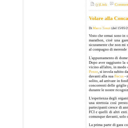
(p)Link
Commen
Volare alla Conc
Di
Marco Tenuti
(del 15/05/
Visto che ormai sono in c
marathon, cioè una gare
sicuramente che non mi s
al compagno di merende
L'appuntamento di domeni
Dopo aver raggiunto la c
vicino all'altro, in modo 
Pezzo
, si invola subito d
davanti alla sua
Focus
- 
solito, ad arrivare in fo
concorrenti delle griglie 
durante le nostre ricogniz
L'esperienza degli organi
una strettoia così pres
partecipanti cresce di an
FCI e quelli di altri ent
comunque davanti, solo che
La prima parte di gara c