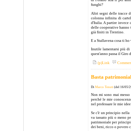
funghi?
Altri segni delle tracce
colonna infinita di cart
d'Italia. A partire invec
delle cooperative hanno ta
già finiti in Trentino.
E a Stallavena cosa ti ho 
Inutile lamentarsi più di
quest'anno passa il Giro d'
(p)Link
Commen
Basta patrimonial
Di
Marco Tenuti
(del 16/05/
Non mi sono mai messo a
perché le mie conoscenze
nel professare le mie idee:
Se c'è un principio nella
va tassato più o meno pr
patrimoniale per princip
dei beni, ricco o povero c