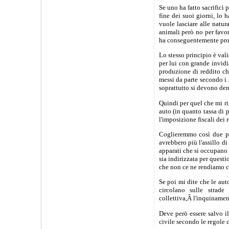
Se uno ha fatto sacrifici 
fine dei suoi giorni, lo 
vuole lasciare alle natur
animali però no per favor
ha conseguentemente prodo
Lo stesso principio è val
per lui con grande invidia
produzione di reddito che
messi da parte secondo i 
soprattutto si devono denu
Quindi per quel che mi rig
auto (in quanto tassa di p
l'imposizione fiscali dei r
Coglieremmo così due pi
avrebbero più l'assillo d
apparati che si occupano 
sia indirizzata per questi
che non ce ne rendiamo 
Se poi mi dite che le aut
circolano sulle strad
collettiva,Â l'inquinament
Deve però essere salvo i
civile secondo le regole 