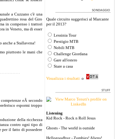
omunale a Cuzzano c'è una
quadrettino rosa del Giro
Quale circuito suggerisci al Marcante
 ma in compenso i trattori
per il 2013?
cora in Veneto, ma di esser
Lessinia Tour
Prestigio MTB
ero anche a Stallavena!
Nobili MTB
iamo piuttosto le mani che
Challenge Giordana
Gare all'estero
Stare a casa
Visualizza i risultati
o
le competenze eÂ secondo
preferisco espormi troppo
Listening
Kid Rock - Rock n Roll Jesus
produzione della ricchezza
tanza contro ogni tipo di
Ghosts - The world is outside
per il fatto di possedere
Hellogoodbye - Zombies! Aliens!