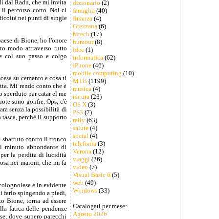
ili dal Radu, che mi invita
dizionario
(2)
il percorso corto. Noi ci
famiglia
(40)
icoltà nei punti di single
finanza
(4)
Grezzana
(6)
hitech
(17)
paese di Bione, ho l'onore
humour
(8)
sto modo attraverso tutto
idee
(1)
re col suo passo e colgo
informatica
(62)
iPhone
(46)
mobile computing
(10)
scesa su cemento e cosa ti
MTB
(1199)
atta. Mi rendo conto che è
musica
(4)
to sperduto par catar el me
natura
(23)
ruote sono gonfie. Ops, c'è
OS X
(3)
ra senza la possibilità di
PS3
(7)
tasca, perché il supporto
rally
(63)
salute
(4)
social
(4)
 sbattuto contro il tronco
telefonia
(3)
 il minuto abbondante di
Verona
(12)
r la perdita di lucidità
viaggi
(26)
rosa nei maroni, che mi fa
video
(7)
Visual Basic 6
(5)
web
(49)
 colognolese è in evidente
Windows
(33)
i farlo spingendo a piedi,
to Bione, torna ad essere
Catalogati per mese:
lla fatica delle pendenze
Agosto 2026
ese, dove supero parecchi