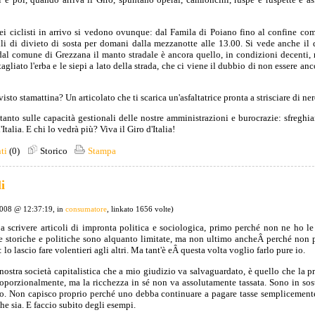
 dei ciclisti in arrivo si vedono ovunque: dal Famila di Poiano fino al confine c
elli di divieto di sosta per domani dalla mezzanotte alle 13.00. Si vede anche il 
e dal comune di Grezzana il manto stradale è ancora quello, in condizioni decenti,
gliato l'erba e le siepi a lato della strada, che ci viene il dubbio di non essere an
visto stamattina? Un articolato che ti scarica un'asfaltatrice pronta a strisciare di n
 tanto sulle capacità gestionali delle nostre amministrazioni e burocrazie: sfregh
Italia. E chi lo vedrà più? Viva il Giro d'Italia!
ti
(0)
Storico
Stampa
i
2008 @ 12:37:19, in
consumatore
, linkato 1656 volte)
 scrivere articoli di impronta politica e sociologica, primo perché non ne ho 
 storiche e politiche sono alquanto limitate, ma non ultimo ancheÂ perché non 
 lo lascio fare volentieri agli altri. Ma tant'è eÂ questa volta voglio farlo pure io.
 nostra società capitalistica che a mio giudizio va salvaguardato, è quello che la 
oporzionalmente, ma la ricchezza in sé non va assolutamente tassata. Sono in sos
io. Non capisco proprio perché uno debba continuare a pagare tasse semplicemente 
he sia. E faccio subito degli esempi.