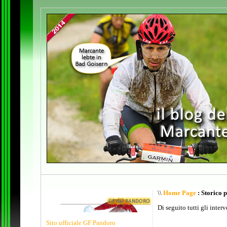
\\
Home Page
: Storico 
Di seguito tutti gli inter
Sito ufficiale GF Pandoro