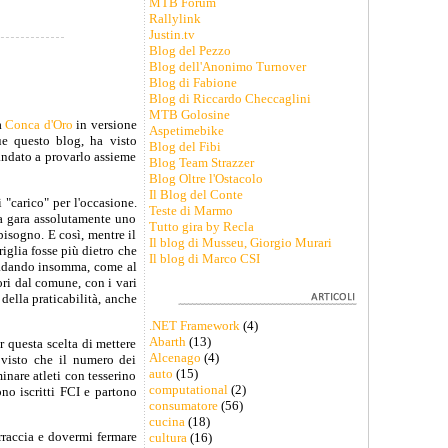
MTB Forum
Rallylink
Justin.tv
Blog del Pezzo
Blog dell'Anonimo Turnover
Blog di Fabione
Blog di Riccardo Checcaglini
MTB Golosine
a
Conca d'Oro
in versione
Aspetimebike
e questo blog, ha visto
Blog del Fibi
andato a provarlo assieme
Blog Team Strazzer
Blog Oltre l'Ostacolo
Il Blog del Conte
 "carico" per l'occasione.
Teste di Marmo
la gara assolutamente uno
Tutto gira by Recla
bisogno. E così, mentre il
Il blog di Musseu, Giorgio Murari
riglia fosse più dietro che
Il blog di Marco CSI
 badando insomma, come al
ori dal comune, con i vari
 della praticabilità, anche
.NET Framework
(4)
Abarth
(13)
r questa scelta di mettere
Alcenago
(4)
 visto che il numero dei
auto
(15)
inare atleti con tesserino
computational
(2)
ono iscritti FCI e partono
consumatore
(56)
cucina
(18)
rraccia e dovermi fermare
cultura
(16)