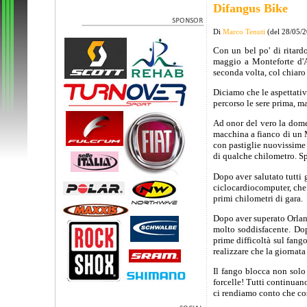
Difangus Bike
Di
Marco Tenuti
(del 28/05/
Con un bel po' di ritar
maggio a Monteforte d'A
seconda volta, col chiaro 
Diciamo che le aspettati
percorso le sere prima, m
Ad onor del vero la domen
macchina a fianco di un 
con pastiglie nuovissime 
di qualche chilometro. Sp
Dopo aver salutato tutti 
ciclocardiocomputer, che
primi chilometri di gara.
Dopo aver superato Orland
molto soddisfacente. Do
prime difficoltà sul fang
realizzare che la giornata
Il fango blocca non solo
forcelle! Tutti continuano
ci rendiamo conto che cos