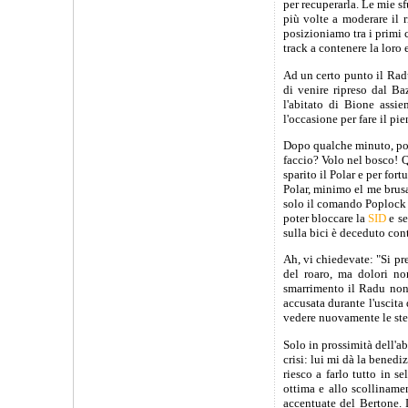
per recuperarla. Le mie sf
più volte a moderare il r
posizioniamo tra i primi c
track a contenere la loro 
Ad un certo punto il Radu
di venire ripreso dal Ba
l'abitato di Bione assi
l'occasione per fare il pie
Dopo qualche minuto, poco
faccio? Volo nel bosco! Q
sparito il Polar e per for
Polar, minimo el me brusa.
solo il comando Poplock de
poter bloccare la
SID
e se
sulla bici è deceduto cont
Ah, vi chiedevate: "Si pre
del roaro, ma dolori no
smarrimento il Radu non
accusata durante l'uscita
vedere nuovamente le stel
Solo in prossimità dell'ab
crisi: lui mi dà la benedi
riesco a farlo tutto in 
ottima e allo scolliname
accentuate del Bertone. 