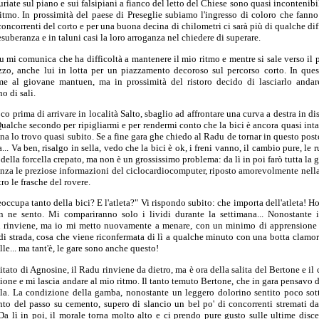
uriate sul piano e sui falsipiani a fianco del letto del Chiese sono quasi incontenib
itmo. In prossimità del paese di Preseglie subiamo l'ingresso di coloro che fanno 
oncorrenti del corto e per una buona decina di chilometri ci sarà più di qualche diff
esuberanza e in taluni casi la loro arroganza nel chiedere di superare.
 mi comunica che ha difficoltà a mantenere il mio ritmo e mentre si sale verso il 
zzo, anche lui in lotta per un piazzamento decoroso sul percorso corto. In que
eme al giovane mantuen, ma in prossimità del ristoro decido di lasciarlo anda
no di sali.
 prima di arrivare in località Salto, sbaglio ad affrontare una curva a destra in di
ualche secondo per ripigliarmi e per rendermi conto che la bici è ancora quasi int
tuna lo trovo quasi subito. Se a fine gara ghe chiedo al Radu de tornar in questo pos
.. Va ben, risalgo in sella, vedo che la bici è ok, i freni vanno, il cambio pure, le 
lla forcella crepato, ma non è un grossissimo problema: da lì in poi farò tutta la ga
nza le preziose informazioni del ciclocardiocomputer, riposto amorevolmente nella 
ro le frasche del rovere.
occupa tanto della bici? E l'atleta?" Vi rispondo subito: che importa dell'atleta! Ho
n ne sento. Mi compariranno solo i lividi durante la settimana... Nonostante
 rinviene, ma io mi metto nuovamente a menare, con un minimo di apprensione pe
 di strada, cosa che viene riconfermata di lì a qualche minuto con una botta clamo
le... ma tant'è, le gare sono anche questo!
itato di Agnosine, il Radu rinviene da dietro, ma è ora della salita del Bertone e il
zione e mi lascia andare al mio ritmo. Il tanto temuto Bertone, che in gara pensavo d
sella. La condizione della gamba, nonostante un leggero dolorino sentito poco sot
nto del passo su cemento, supero di slancio un bel po' di concorrenti stremati da
Da lì in poi, il morale torna molto alto e ci prendo pure gusto sulle ultime disc