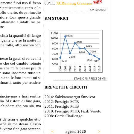
tamente fuori uso il freno
08/11:
XCRunning Grezzana
è praticamente certo e lo
ollo orario, dove rimedio
eriore. Con questa grande
KM STORICI
 attardato e infatti me ne
ite.
 cima la quantità di fango
, gente che se la mette in
na rotta, altri ancora con
esso la gara: si va avanti
to che col cambio rotante
osa che mi fa penare più di
ite sono insomma tutte un
siano le foto in cui mi si
 rimasti, tanto per rendere
BREVETTI E CIRCUITI
inciavano a farsi sentire
2014: Salzkammergut Survivor
. Al ristoro di fine gara,
2012: Prestigio MTB
 chiedere che ora sia, ma
2011: Prestigio MTB
2010: Prestigio MTB, Fizik Veneto
2008: Garda Challenge
 di terra e qualche etto
nche su me stesso. Lascio
adi verso fine gara saranno
<
agosto 2026
>