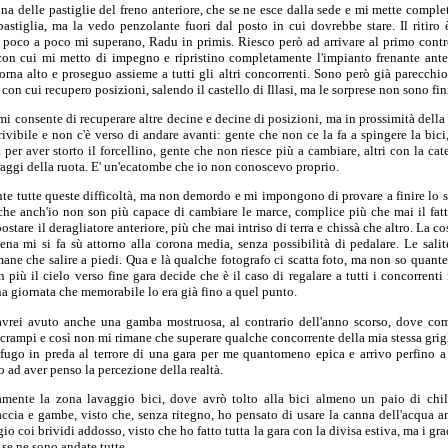
una delle pastiglie del freno anteriore, che se ne esce dalla sede e mi mette comple
pastiglia, ma la vedo penzolante fuori dal posto in cui dovrebbe stare. Il ritiro 
poco a poco mi superano, Radu in primis. Riesco però ad arrivare al primo contr
con cui mi metto di impegno e ripristino completamente l'impianto frenante ant
orna alto e proseguo assieme a tutti gli altri concorrenti. Sono però già parecchio
 con cui recupero posizioni, salendo il castello di Illasi, ma le sorprese non sono fin
 mi consente di recuperare altre decine e decine di posizioni, ma in prossimità della
rivibile e non c'è verso di andare avanti: gente che non ce la fa a spingere la bici
per aver storto il forcellino, gente che non riesce più a cambiare, altri con la cate
i raggi della ruota. E' un'ecatombe che io non conoscevo proprio.
e tutte queste difficoltà, ma non demordo e mi impongono di provare a finire lo st
e che anch'io non son più capace di cambiare le marce, complice più che mai il fat
tare il deragliatore anteriore, più che mai intriso di terra e chissà che altro. La c
atena mi si fa sù attorno alla corona media, senza possibilità di pedalare. Le sal
ane che salire a piedi. Qua e là qualche fotografo ci scatta foto, ma non so quante 
In più il cielo verso fine gara decide che è il caso di regalare a tutti i concorrenti
una giornata che memorabile lo era già fino a quel punto.
avrei avuto anche una gamba mostruosa, al contrario dell'anno scorso, dove com
crampi e così non mi rimane che superare qualche concorrente della mia stessa griglia
fugo in preda al terrore di una gara per me quantomeno epica e arrivo perfino a
o ad aver penso la percezione della realtà.
amente la zona lavaggio bici, dove avrò tolto alla bici almeno un paio di chili
ccia e gambe, visto che, senza ritegno, ho pensato di usare la canna dell'acqua a
io coi brividi addosso, visto che ho fatto tutta la gara con la divisa estiva, ma i gr
 se ne sono andate tutte.