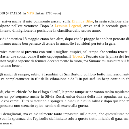
2008 @ 17:12:51, in
MTB
, linkato 1700 volte)
do arriva anche il mio commento pacato sulla
Divinus Bike
, la sesta edizione ch
lpone nell'est veronese. Dopo la
Lessinia Legend
, arriva così la seconda gara
intento di migliorare la posizione in classifica dello scorso anno.
ve di domenica 18 maggio erano ben altre, dopo che le piogge hanno ben pensato di 
a hanno anche ben pensato di tenere in ammollo i corridori per tutta la gara.
ica mattina si presenta con tutti i migliori auspici, col tempo che sembra tenere 
Master che conta, come il mio caposquadra, il
"Bosca"
. Peccato che la pinza dei fr
non voglia saperne di fermare decentemente la ruota, ma Simone mi rassicura sul fa
eriamo bene...
gli amici di sempre, subito i Trombini di San Bortolo col loro botto impressionant
 va completamente in tilt dalla vibrazione e da lì in poi sarà un beep continuo 
i, che mi chiede "se ho el fogo al cul", le prime rampe se ne vanno molto rapidame
po un po' sorpasso anche la Silvia Rossi, unica donna della mia squadra, ma a
o e coi cambi. Tutti si mettono a spingere a piedi la bici in salita e dopo qualche
 presenta uno scenario epico: sembra di essere alla guerra.
 i deragliatori, ma ce n'è talmente tanto impastato sulle ruote, che quest'ultime
 con la speranza che l'episodio sia limitato solo a questo tratto iniziale di gara, m
ì non è.