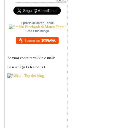
Il profilo di Marco Tenuti
Crea il tuo badge
Seguimi su
Se vuoi contattarmi via e-mail:
t e n u t i @ l i b e r o . i t