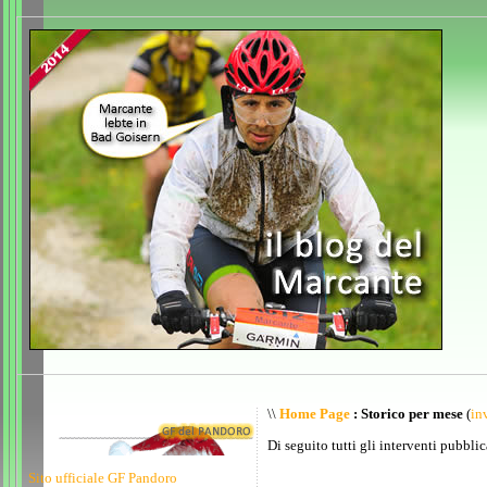
\\
Home Page
: Storico per mese
(
inv
Di seguito tutti gli interventi pubblic
Sito ufficiale GF Pandoro