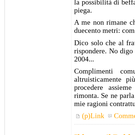
la possibilità di bef
piega.
A me non rimane che
duecento metri: com'è
Dico solo che al fr
rispondere. No digo 
2004...
Complimenti co
altruisticamente pi
procedere assieme 
rimonta. Se ne parl
mie ragioni contrattu
(p)Link
Comme