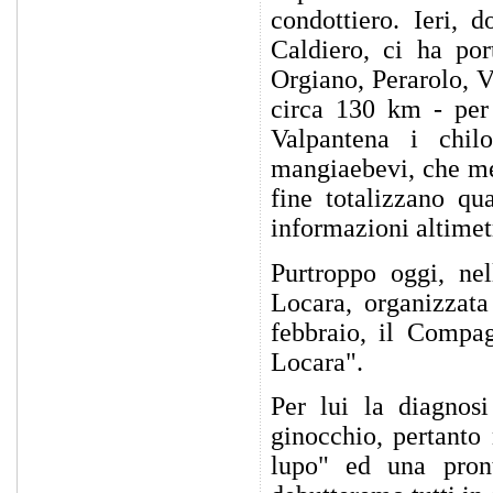
condottiero. Ieri, 
Caldiero, ci ha por
Orgiano, Perarolo, 
circa 130 km - per 
Valpantena i chil
mangiaebevi, che met
fine totalizzano qu
informazioni altime
Purtroppo oggi, ne
Locara, organizzat
febbraio, il Compag
Locara".
Per lui la diagnos
ginocchio, pertanto
lupo" ed una pron