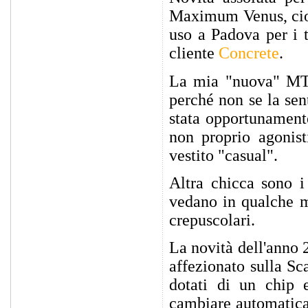
Maximum Venus, ci
uso a Padova per i t
cliente
Concrete
.
La mia "nuova" MTB
perché non se la sen
stata opportunamente
non proprio agonist
vestito "casual".
Altra chicca sono i
vedano in qualche mo
crepuscolari.
La novità dell'anno 
affezionato sulla Sca
dotati di un chip e
cambiare automaticam