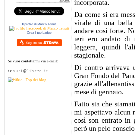
incorporata.
Da come si era messa
virale di una bella
Il profilo di Marco Tenuti
andare così forte. N
Crea il tuo badge
ieri ero andato di 
Seguimi su
leggera, quindi l'a
stagionale.
Se vuoi contattarmi via e-mail:
Di contro arrivava u
t e n u t i @ l i b e r o . i t
Gran Fondo del Pando
grazie all'allenanti
mese di gennaio.
Fatto sta che stama
mi aspettavo alcun r
così son entrato in 
però un pelo conscio