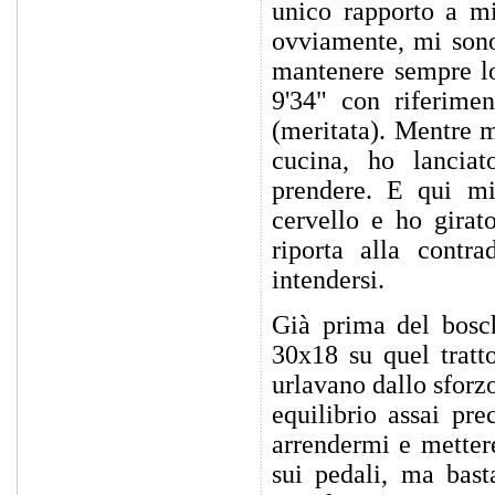
unico rapporto a mi
ovviamente, mi sono
mantenere sempre lo
9'34" con riferimen
(meritata). Mentre m
cucina, ho lanciat
prendere. E qui mi
cervello e ho girato
riporta alla contr
intendersi.
Già prima del bosch
30x18 su quel trat
urlavano dallo sforz
equilibrio assai pr
arrendermi e mettere
sui pedali, ma bas