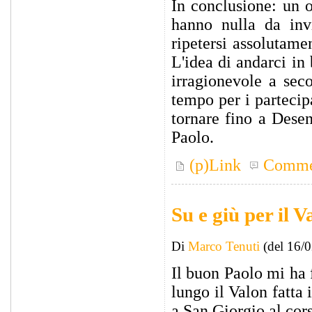
In conclusione: un o
hanno nulla da inv
ripetersi assolutame
L'idea di andarci in
irragionevole a sec
tempo per i partecip
tornare fino a Dese
Paolo.
(p)Link
Comme
Su e giù per il V
Di
Marco Tenuti
(del 16/
Il buon Paolo mi ha 
lungo il Valon fatta
a San Giorgio al cors