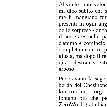
Al via le ruote velo
mi dico subito che s
me li mangiano tutt
presenti in ogni ang
delle sorprese - anc
il suo GPS nella pa
d'animo e comincio a
completamente in pa
giusta, ma dopo il re
gira a destra e si e
erboso.
Poco avanti la sago
bordo del Chesinone
km con lui, scorgo 
lontano più che per
ZeroWind giallobian