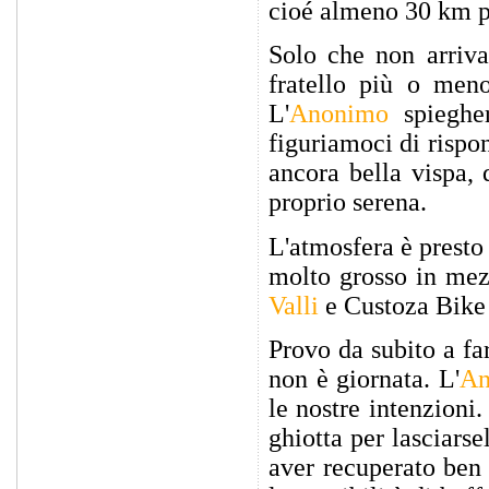
cioé almeno 30 km p
Solo che non arriva 
fratello più o meno
L'
Anonimo
spiegher
figuriamoci di rispo
ancora bella vispa,
proprio serena.
L'atmosfera è presto s
molto grosso in mez
Valli
e Custoza Bike 
Provo da subito a fa
non è giornata. L'
An
le nostre intenzioni
ghiotta per lasciarse
aver recuperato ben 