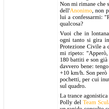
Non mi rimane che su
dell'
Anonimo
, non p
lui a confessarmi: "
qualcosa?
Vuoi che in lontana
ogni tanto si gira i
Protezione Civile a d
mi ripeto: "Apperò,
180 battiti e son gi
davvero bene: tengo 
+10 km/h. Son però 
pochetti, per cui in
sul quadro.
La trance agonistica 
Polly del
Team Scul
un rapido consulto 