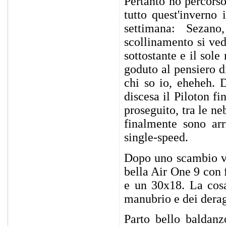
Pertanto ho percorso
tutto quest'inverno
settimana: Sezano
scollinamento si ved
sottostante e il sol
goduto al pensiero d
chi so io, eheheh. D
discesa il Piloton f
proseguito, tra le ne
finalmente sono arr
single-speed.
Dopo uno scambio ve
bella Air One 9 con
e un 30x18. La cosa
manubrio e dei deragl
Parto bello baldan