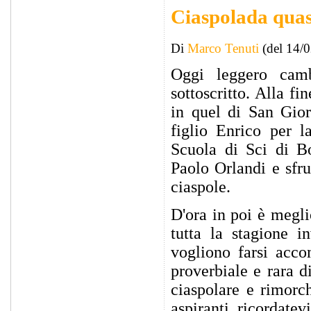
Ciaspolada qua
Di
Marco Tenuti
(del 14/
Oggi leggero cam
sottoscritto. Alla 
in quel di San Gio
figlio Enrico per l
Scuola di Sci di B
Paolo Orlandi e sfru
ciaspole.
D'ora in poi è megli
tutta la stagione i
vogliono farsi acco
proverbiale e rara d
ciaspolare e rimorc
aspiranti, ricordate