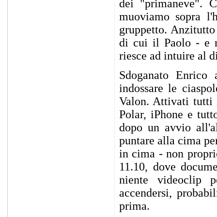
dei "primaneve". C
muoviamo sopra l'h
gruppetto. Anzitutto
di cui il Paolo - e
riesce ad intuire al d
Sdoganato Enrico a
indossare le ciaspo
Valon. Attivati tutti 
Polar, iPhone e tutt
dopo un avvio all'al
puntare alla cima per
in cima - non propri
11.10, dove documen
niente videoclip 
accendersi, probabil
prima.