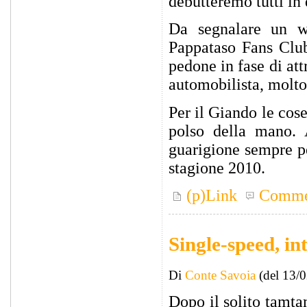
debutteremo tutti in
Da segnalare un w
Pappataso Fans Club,
pedone in fase di at
automobilista, molto a
Per il Giando le cos
polso della mano. 
guarigione sempre p
stagione 2010.
(p)Link
Comme
Single-speed, int
Di
Conte Savoia
(del 13/
Dopo il solito tamta