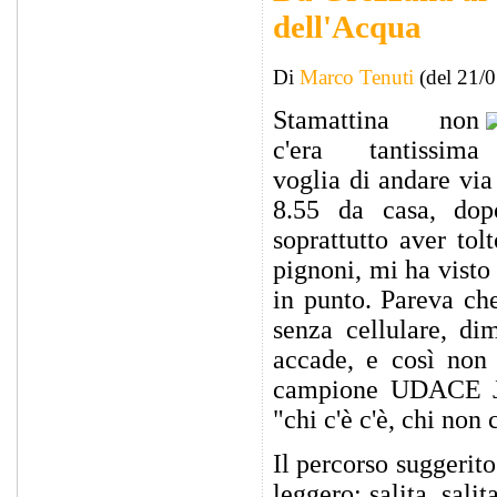
dell'Acqua
Di
Marco Tenuti
(del 21/
Stamattina non
c'era tantissima
voglia di andare via 
8.55 da casa, dop
soprattutto aver tol
pignoni, mi ha visto
in punto. Pareva che
senza cellulare, di
accade, e così non 
campione UDACE Jun
"chi c'è c'è, chi non c
Il percorso suggerit
leggero: salita, sali