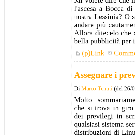
Mi volete dire che n
l'ascesa a Bocca di 
nostra Lessinia? O 
andare più cautamen
Allora ditecelo che
bella pubblicità per 
(p)Link
Comme
Assegnare i pre
Di
Marco Tenuti
(del 26/
Molto sommariamen
che si trova in giro
dei previlegi in sc
qualsiasi sistema se
distribuzioni di Lin