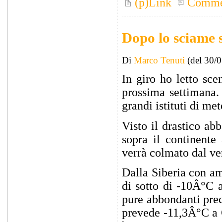
(p)Link
Comme
Dopo lo sciame s
Di
Marco Tenuti
(del 30/
In giro ho letto sce
prossima settimana.
grandi istituti di me
Visto il drastico ab
sopra il continente
verrà colmato dal ve
Dalla Siberia con am
di sotto di -10Â°C 
pure abbondanti pre
prevede -11,3Â°C a G