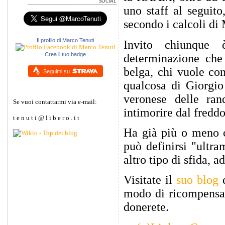
uno staff al seguito
secondo i calcoli di
Il profilo di Marco Tenuti
Invito chiunque è
Crea il tuo badge
determinazione che 
belga, chi vuole co
Seguimi su
qualcosa di Giorgio
veronese delle ra
Se vuoi contattarmi via e-mail:
intimorire dal fredd
t e n u t i @ l i b e r o . i t
Ha già più o meno c
può definirsi "ultr
altro tipo di sfida, 
Visitate il
suo blog
e
modo di ricompensar
donerete.