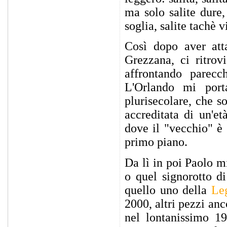
ma solo salite dure, s
soglia, salite tachè v
Così dopo aver att
Grezzana, ci ritrov
affrontando parecc
L'Orlando mi porta
plurisecolare, che s
accreditata di un'et
dove il "vecchio" è 
primo piano.
Da lì in poi Paolo m
o quel signorotto 
quello uno della
Le
2000, altri pezzi an
nel lontanissimo 19