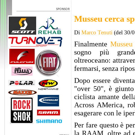
Musseu cerca s
Di
Marco Tenuti
(del 30/
Finalmente
Musseu
sogno più grand
oltreoceano: attrave
fermarsi, senza riposa
Dopo essere diventa
"over 50", è giunto 
ciclista amante dell
Across AMerica, rob
esagerare con le iper
Per fare questo è pe
la RAAM, oltre ad es