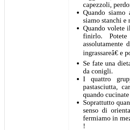
capezzoli, perdon
Quando siamo a
siamo stanchi e 
Quando volete il
finirlo. Pote
assolutamente 
ingrassareâ€ e 
Se fate una diet
da conigli.
I quattro gru
pastasciutta, ca
quando cucinate c
Soprattutto quan
senso di orient
fermiamo in mezz
!