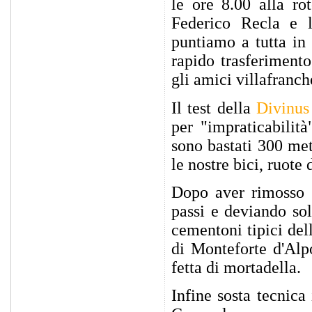
le ore 8.00 alla ro
Federico Recla e l
puntiamo a tutta in
rapido trasferiment
gli amici villafranch
Il test della
Divinus
per "impraticabilit
sono bastati 300 me
le nostre bici, ruote 
Dopo aver rimosso q
passi e deviando sol
cementoni tipici del
di Monteforte d'Alp
fetta di mortadella.
Infine sosta tecnica