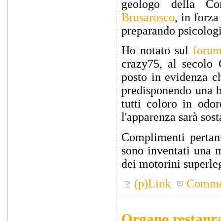
geologo della Co
Brusarosco
, in forza 
preparando psicolog
Ho notato sul
foru
crazy75, al secolo
posto in evidenza ch
predisponendo una b
tutti coloro in odo
l'apparenza sarà sost
Complimenti pertant
sono inventati una m
dei motorini superleg
(p)Link
Comme
Organo restaur