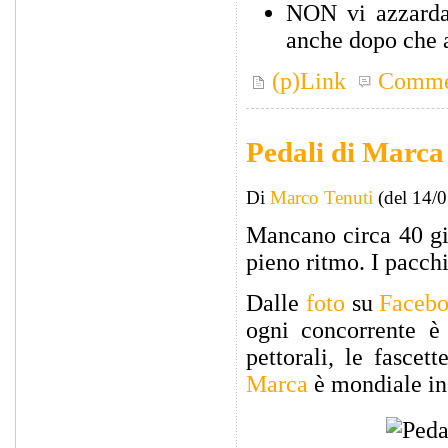
NON vi azzardat
anche dopo che a
(p)Link
Comme
Pedali di Marca
Di
Marco Tenuti
(del 14/
Mancano circa 40 gi
pieno ritmo. I pacch
Dalle
foto
su
Faceb
ogni concorrente è 
pettorali, le fasce
Marca
è mondiale in t