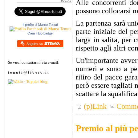
Alle concorrenti do
possono collocarsi ne
La partenza sarà unic
Il profilo di Marco Tenuti
parte iniziale del pe
Crea il tuo badge
larga in salita, per
Seguimi su
rispetto agli altri co
Un'importante avverte
Se vuoi contattarmi via e-mail:
numeri e sono a per
t e n u t i @ l i b e r o . i t
ritiro del pacco gar
però essere tagliati
scattare la squalifica
(p)Link
Comme
Premio al più pe