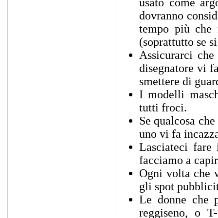
usato come argo
dovranno conside
tempo più che 
(soprattutto se s
Assicurarci che
disegnatore vi f
smettere di guar
I modelli masch
tutti froci.
Se qualcosa che 
uno vi fa incazz
Lasciateci fare
facciamo a capir
Ogni volta che v
gli spot pubblici
Le donne che po
reggiseno, o T-