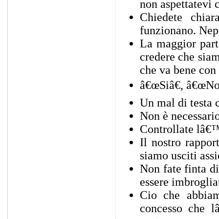
non aspettatevi 
Chiedete chiar
funzionano. Nep
La maggior parte
credere che siamo
che va bene con 
â€œSiâ€, â€œNo
Un mal di testa 
Non è necessario
Controllate lâ€™
Il nostro rappo
siamo usciti ass
Non fate finta d
essere imbroglia
Cio che abbia
concesso che 