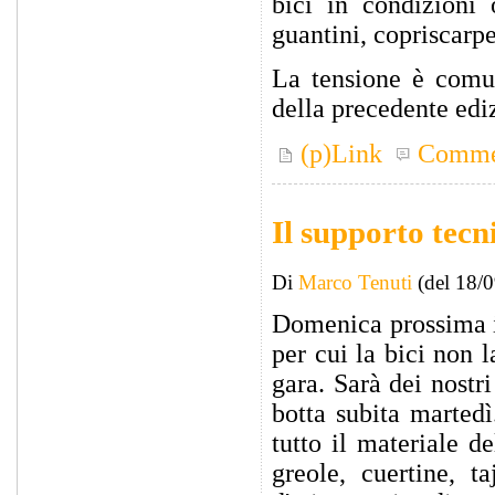
bici in condizioni 
guantini, copriscarpe
La tensione è comun
della precedente edi
(p)Link
Comme
Il supporto tecn
Di
Marco Tenuti
(del 18/
Domenica prossima i
per cui la bici non 
gara. Sarà dei nostr
botta subita martedì
tutto il materiale d
greole, cuertine, t