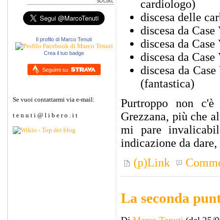
cardiologo)
discesa delle car
discesa da Case 
Il profilo di Marco Tenuti
discesa da Case 
Crea il tuo badge
discesa da Case 
discesa da Case 
Seguimi su
(fantastica)
Se vuoi contattarmi via e-mail:
Purtroppo non c'è
Grezzana, più che alt
t e n u t i @ l i b e r o . i t
mi pare invalicabi
indicazione da dare,
(p)Link
Comme
La seconda punt