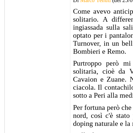
Di
Marco Tenuti
(del 25/
Come avevo anticipa
solitario. A diffe
ingiassada sulla sal
optato per i pantalo
Turnover, in un bel
Bombieri e Remo.
Purtroppo però mi
solitaria, cioè da
Cavaion e Zuane. N
ciacola. Il contachil
sotto a Peri alla med
Per fortuna però che 
nord, così c'è stato
doping naturale e la