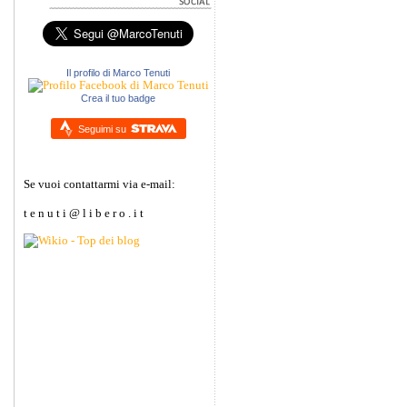
Il profilo di Marco Tenuti
Crea il tuo badge
Seguimi su
Se vuoi contattarmi via e-mail:
t e n u t i @ l i b e r o . i t