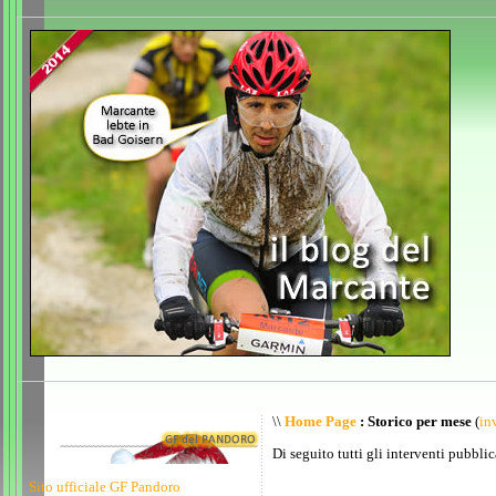
\\
Home Page
: Storico per mese
(
inv
Di seguito tutti gli interventi pubblic
Sito ufficiale GF Pandoro