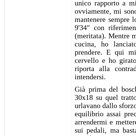
unico rapporto a mi
ovviamente, mi sono
mantenere sempre lo
9'34" con riferimen
(meritata). Mentre m
cucina, ho lanciat
prendere. E qui mi
cervello e ho girato
riporta alla contr
intendersi.
Già prima del bosch
30x18 su quel trat
urlavano dallo sforz
equilibrio assai pr
arrendermi e mettere
sui pedali, ma bas