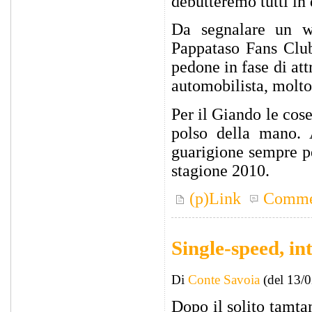
debutteremo tutti in
Da segnalare un w
Pappataso Fans Club,
pedone in fase di at
automobilista, molto a
Per il Giando le cos
polso della mano. 
guarigione sempre p
stagione 2010.
(p)Link
Comme
Single-speed, int
Di
Conte Savoia
(del 13/
Dopo il solito tamta