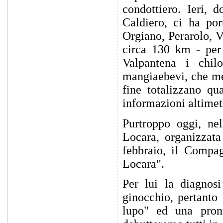
condottiero. Ieri, 
Caldiero, ci ha por
Orgiano, Perarolo, 
circa 130 km - per 
Valpantena i chil
mangiaebevi, che met
fine totalizzano qu
informazioni altime
Purtroppo oggi, ne
Locara, organizzat
febbraio, il Compag
Locara".
Per lui la diagnos
ginocchio, pertanto
lupo" ed una pron