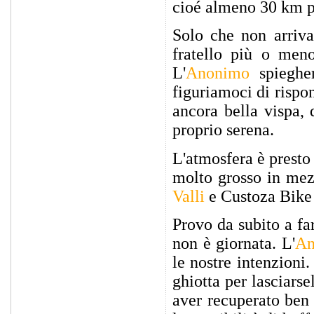
cioé almeno 30 km p
Solo che non arriva 
fratello più o meno
L'
Anonimo
spiegher
figuriamoci di rispo
ancora bella vispa,
proprio serena.
L'atmosfera è presto s
molto grosso in mez
Valli
e Custoza Bike 
Provo da subito a fa
non è giornata. L'
An
le nostre intenzioni
ghiotta per lasciarse
aver recuperato ben 