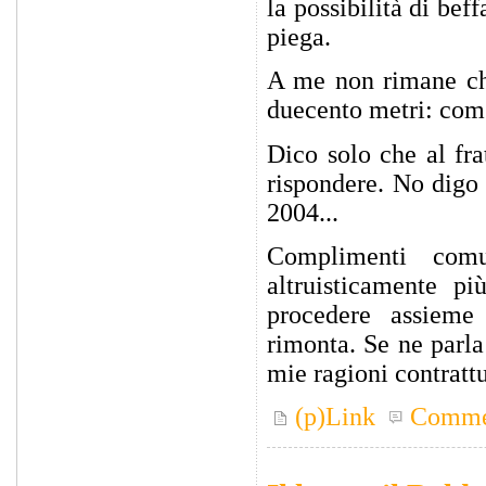
la possibilità di bef
piega.
A me non rimane che
duecento metri: com'è
Dico solo che al fr
rispondere. No digo 
2004...
Complimenti co
altruisticamente pi
procedere assieme 
rimonta. Se ne parl
mie ragioni contrattu
(p)Link
Comme