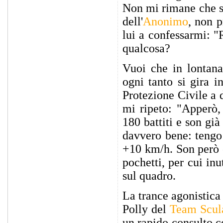
Non mi rimane che su
dell'
Anonimo
, non p
lui a confessarmi: "
qualcosa?
Vuoi che in lontana
ogni tanto si gira i
Protezione Civile a d
mi ripeto: "Apperò,
180 battiti e son gi
davvero bene: tengo 
+10 km/h. Son però 
pochetti, per cui in
sul quadro.
La trance agonistica 
Polly del
Team Scul
un rapido consulto 