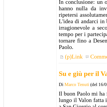
In conclusione: un o
hanno nulla da inv
ripetersi assolutame
L'idea di andarci in
irragionevole a sec
tempo per i partecip
tornare fino a Dese
Paolo.
(p)Link
Comme
Su e giù per il V
Di
Marco Tenuti
(del 16/
Il buon Paolo mi ha 
lungo il Valon fatta
a San Giorgio al cors