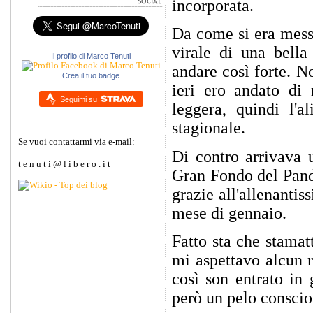
incorporata.
Da come si era messa
virale di una bella
Il profilo di Marco Tenuti
andare così forte. N
Crea il tuo badge
ieri ero andato di 
Seguimi su
leggera, quindi l'a
stagionale.
Se vuoi contattarmi via e-mail:
Di contro arrivava u
t e n u t i @ l i b e r o . i t
Gran Fondo del Pando
grazie all'allenanti
mese di gennaio.
Fatto sta che stama
mi aspettavo alcun r
così son entrato in 
però un pelo conscio