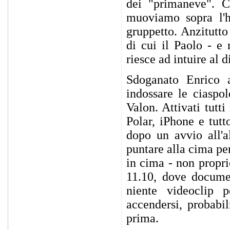
dei "primaneve". C
muoviamo sopra l'h
gruppetto. Anzitutto
di cui il Paolo - e
riesce ad intuire al d
Sdoganato Enrico a
indossare le ciaspo
Valon. Attivati tutti 
Polar, iPhone e tutt
dopo un avvio all'al
puntare alla cima per
in cima - non propri
11.10, dove documen
niente videoclip 
accendersi, probabil
prima.