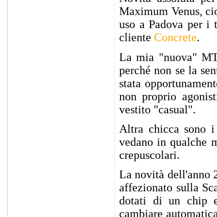
Maximum Venus, ci
uso a Padova per i t
cliente
Concrete
.
La mia "nuova" MTB
perché non se la sen
stata opportunamente
non proprio agonist
vestito "casual".
Altra chicca sono i
vedano in qualche mo
crepuscolari.
La novità dell'anno 
affezionato sulla Sca
dotati di un chip e
cambiare automaticam