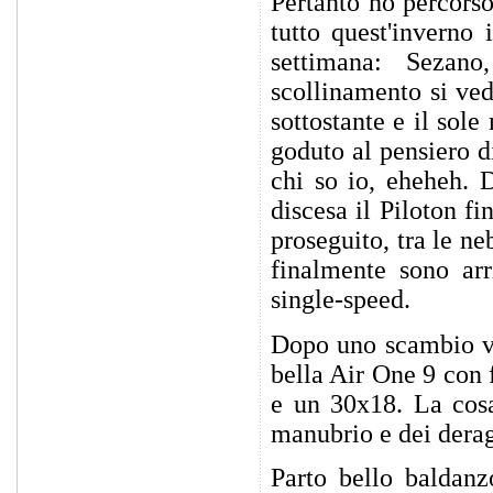
Pertanto ho percorso
tutto quest'inverno
settimana: Sezano
scollinamento si ved
sottostante e il sol
goduto al pensiero d
chi so io, eheheh. D
discesa il Piloton f
proseguito, tra le ne
finalmente sono arr
single-speed.
Dopo uno scambio ve
bella Air One 9 con
e un 30x18. La cosa
manubrio e dei deragl
Parto bello baldan