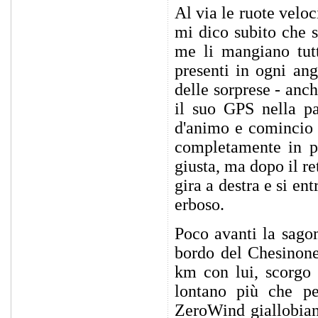
Al via le ruote velo
mi dico subito che s
me li mangiano tutt
presenti in ogni ang
delle sorprese - anc
il suo GPS nella pa
d'animo e comincio a
completamente in pa
giusta, ma dopo il re
gira a destra e si e
erboso.
Poco avanti la sago
bordo del Chesinone
km con lui, scorgo 
lontano più che per
ZeroWind giallobian