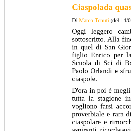
Ciaspolada qua
Di
Marco Tenuti
(del 14/
Oggi leggero cam
sottoscritto. Alla 
in quel di San Gio
figlio Enrico per l
Scuola di Sci di B
Paolo Orlandi e sfru
ciaspole.
D'ora in poi è megli
tutta la stagione i
vogliono farsi acco
proverbiale e rara d
ciaspolare e rimorc
aspiranti, ricordate