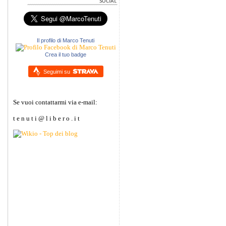
Il profilo di Marco Tenuti
Crea il tuo badge
Seguimi su
Se vuoi contattarmi via e-mail:
t e n u t i @ l i b e r o . i t