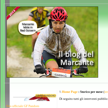
\\
Home Page
: Storico per mese
(
inv
Di seguito tutti gli interventi pubblic
Sito ufficiale GF Pandoro