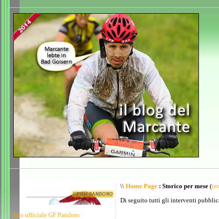
\\
Home Page
: Storico per mese
(
inv
Di seguito tutti gli interventi pubblic
Sito ufficiale GF Pandoro