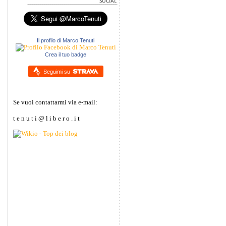
Il profilo di Marco Tenuti
Crea il tuo badge
Seguimi su
Se vuoi contattarmi via e-mail:
t e n u t i @ l i b e r o . i t