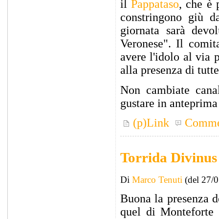
il
Pappataso
, che è 
constringono giù da
giornata sarà devo
Veronese". Il comit
avere l'idolo al via
alla presenza di tutt
Non cambiate canal
gustare in anteprima
(p)Link
Comme
Torrida Divinus
Di
Marco Tenuti
(del 27/
Buona la presenza d
quel di Monteforte