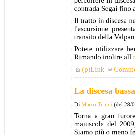
percorrere in disces
contrada Segai fino 
Il tratto in discesa 
l'escursione presen
transito della Valpant
Potete utilizzare b
Rimando inoltre all'
(p)Link
Comme
La discesa bassa
Di
Marco Tenuti
(del 28/
Torna a gran furor
maiuscola del 2009,
Siamo più o meno fer