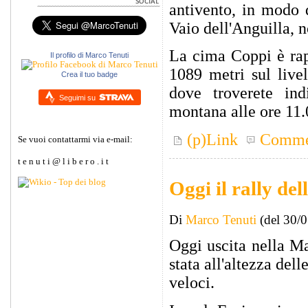
antivento, in modo d
Vaio dell'Anguilla, 
La cima Coppi è rap
Il profilo di Marco Tenuti
1089 metri sul live
Crea il tuo badge
dove troverete indi
Seguimi su
montana alle ore 11.
(p)Link
Comme
Se vuoi contattarmi via e-mail:
t e n u t i @ l i b e r o . i t
Oggi il rally de
Di
Marco Tenuti
(del 30/
Oggi uscita nella M
stata all'altezza del
veloci.