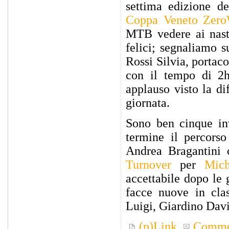
settima edizione d
Coppa Veneto Zer
MTB vedere ai nast
felici; segnaliamo s
Rossi Silvia, portac
con il tempo di 2
applauso visto la di
giornata.
Sono ben cinque inv
termine il percors
Andrea Bragantini 
Turnover
per
Mich
accettabile dopo le 
facce nuove in cla
Luigi, Giardino Davi
(p)Link
Comme