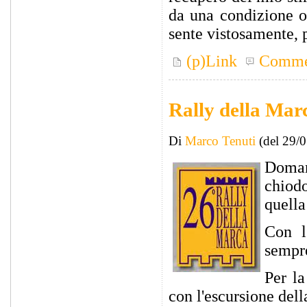
da una condizione ot
sente vistosamente, p
(p)Link
Comme
Rally della Mar
Di
Marco Tenuti
(del 29/
Doman
chiodo
quella 
Con l
sempre
Per la
con l'escursione del