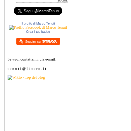
Il profilo di Marco Tenuti
Crea il tuo badge
Seguimi su
Se vuoi contattarmi via e-mail:
t e n u t i @ l i b e r o . i t