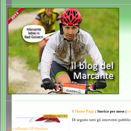
\\
Home Page
: Storico per mese
(
inv
Di seguito tutti gli interventi pubblic
Sito ufficiale GF Pandoro