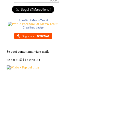
Il profilo di Marco Tenuti
Crea il tuo badge
Seguimi su
Se vuoi contattarmi via e-mail:
t e n u t i @ l i b e r o . i t