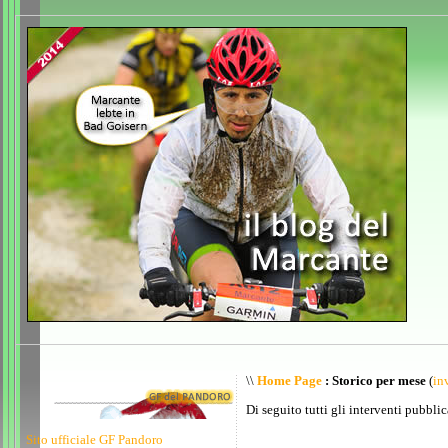
\\
Home Page
: Storico per mese
(
inv
Di seguito tutti gli interventi pubblic
Sito ufficiale GF Pandoro