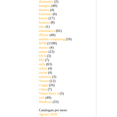
dizionario
(2)
famiglia
(40)
finanza
(4)
Grezzana
(6)
hitech
(17)
humour
(8)
idee
(1)
informatica
(62)
iPhone
(46)
mobile computing
(10)
MTB
(1199)
musica
(4)
natura
(23)
OS X
(3)
PS3
(7)
rally
(63)
salute
(4)
social
(4)
telefonia
(3)
Verona
(12)
viaggi
(26)
video
(7)
Visual Basic 6
(5)
web
(49)
Windows
(33)
Catalogati per mese:
Agosto 2026