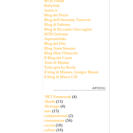
MTB Forum
Rallylink
Justin.tv
Blog del Pezzo
Blog dell'Anonimo Turnover
Blog di Fabione
Blog di Riccardo Checcaglini
MTB Golosine
Aspetimebike
Blog del Fibi
Blog Team Strazzer
Blog Oltre l'Ostacolo
Il Blog del Conte
Teste di Marmo
Tutto gira by Recla
Il blog di Musseu, Giorgio Murari
Il blog di Marco CSI
.NET Framework
(4)
Abarth
(13)
Alcenago
(4)
auto
(15)
computational
(2)
consumatore
(56)
cucina
(18)
cultura
(16)