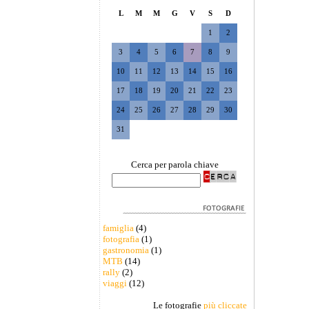
L
M
M
G
V
S
D
1
2
3
4
5
6
7
8
9
10
11
12
13
14
15
16
17
18
19
20
21
22
23
24
25
26
27
28
29
30
31
Cerca per parola chiave
famiglia
(4)
fotografia
(1)
gastronomia
(1)
MTB
(14)
rally
(2)
viaggi
(12)
Le fotografie
più cliccate