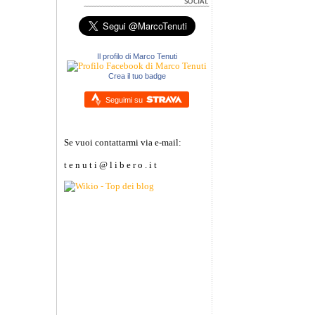
Il profilo di Marco Tenuti
Crea il tuo badge
Seguimi su
Se vuoi contattarmi via e-mail:
t e n u t i @ l i b e r o . i t