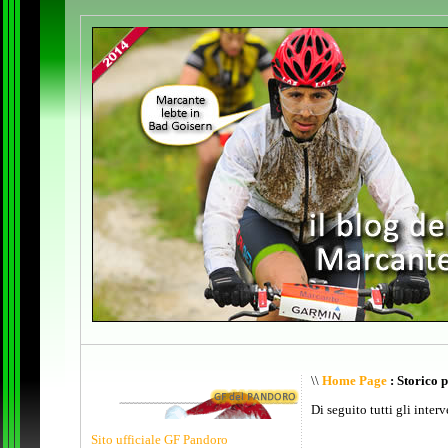
\\
Home Page
: Storico 
Di seguito tutti gli inter
Sito ufficiale GF Pandoro