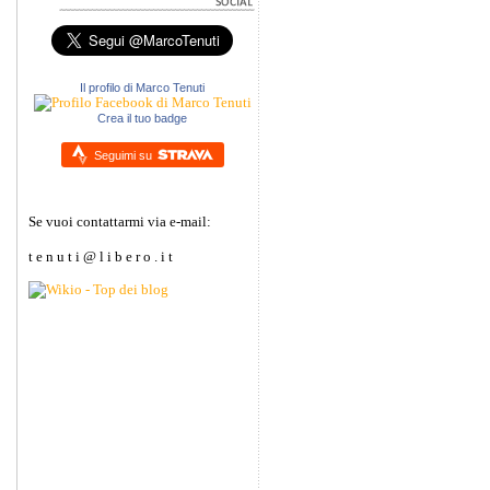
Il profilo di Marco Tenuti
Crea il tuo badge
Seguimi su
Se vuoi contattarmi via e-mail:
t e n u t i @ l i b e r o . i t