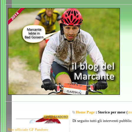
\\
Home Page
: Storico per mese
(
inv
Di seguito tutti gli interventi pubblic
Sito ufficiale GF Pandoro