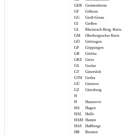
GER
Germersheim
GF
Gifhorn
GG
Groß-Gerau
GI
Gießen
GL
Rheinisch-Berg.-Kreis
GM
Oberbergischer Kreis
GÖ
Göttingen
GP
Göppingen
GR
Görlitz
GRZ
Greiz
GS
Goslar
GT
Gütersloh
GTH
Gotha
GÜ
Güstrow
GZ
Günzburg
H
H
Hannover
HA
Hagen
HAL
Halle
HAM
Hamm
HAS
Haßberge
HB
Bremen