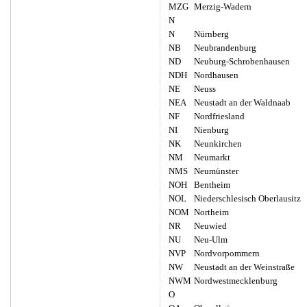
MZG
Merzig-Wadern
N
N
Nürnberg
NB
Neubrandenburg
ND
Neuburg-Schrobenhausen
NDH
Nordhausen
NE
Neuss
NEA
Neustadt an der Waldnaab
NF
Nordfriesland
NI
Nienburg
NK
Neunkirchen
NM
Neumarkt
NMS
Neumünster
NOH
Bentheim
NOL
Niederschlesisch Oberlausitz
NOM
Northeim
NR
Neuwied
NU
Neu-Ulm
NVP
Nordvorpommern
NW
Neustadt an der Weinstraße
NWM
Nordwestmecklenburg
O