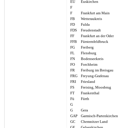
EU
Euskirchen
F
F
Frankfurt am Main
FB
Wetteraukreis
FD
Fulda
FDS
Freudenstadt
FF
Frankfurt an der Oder
FFB
Fürsternfeldbruck
FG
Freiberg
FL
Flensburg
FN
Bodenseekreis
FO
Forchheim
FR
Freiburg im Breisgau
FRG
Freyung-Grafenau
FRI
Friesland
FS
Freising, Moosbrug
FT
Frankenthal
Fü
Fürth
G
G
Gera
GAP
Garmisch-Partenkirchen
GC
Chemnitzer Land
GE
Gelsenkirchen