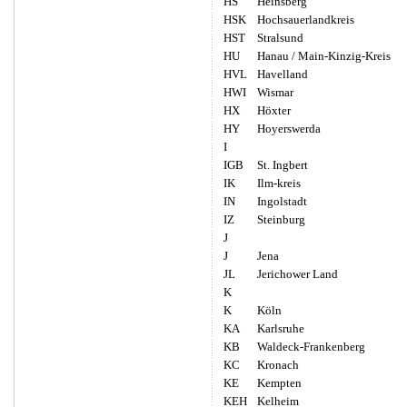
HS
Heinsberg
HSK
Hochsauerlandkreis
HST
Stralsund
HU
Hanau / Main-Kinzig-Kreis
HVL
Havelland
HWI
Wismar
HX
Höxter
HY
Hoyerswerda
I
IGB
St. Ingbert
IK
Ilm-kreis
IN
Ingolstadt
IZ
Steinburg
J
J
Jena
JL
Jerichower Land
K
K
Köln
KA
Karlsruhe
KB
Waldeck-Frankenberg
KC
Kronach
KE
Kempten
KEH
Kelheim