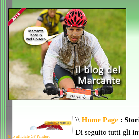
\\
Home Page
: Stor
Di seguito tutti gli i
Sito ufficiale GF Pandoro