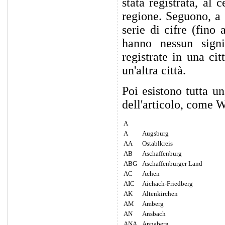
stata registrata, al
regione. Seguono, a 
serie di cifre (fino 
hanno nessun signi
registrate in una ci
un'altra città.
Poi esistono tutta un
dell'articolo, come W
A
A
Augsburg
AA
Ostablkreis
AB
Aschaffenburg
ABG
Aschaffenburger Land
AC
Achen
AIC
Aichach-Friedberg
AK
Altenkirchen
AM
Amberg
AN
Ansbach
ANA
Annaberg