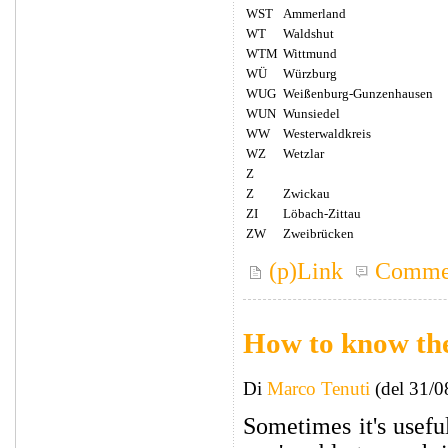
WST
Ammerland
WT
Waldshut
WTM
Wittmund
WÜ
Würzburg
WUG
Weißenburg-Gunzenhausen
WUN
Wunsiedel
WW
Westerwaldkreis
WZ
Wetzlar
Z
Z
Zwickau
ZI
Löbach-Zittau
ZW
Zweibrücken
(p)Link
Comme
How to know th
Di
Marco Tenuti
(del 31/0
Sometimes it's usef