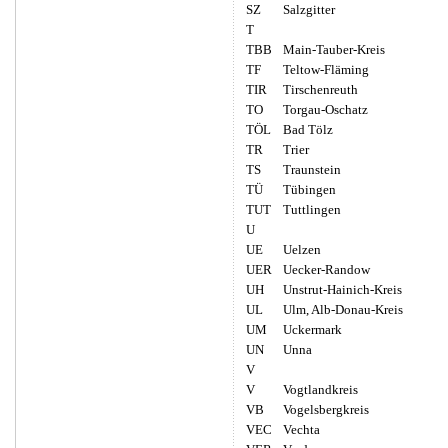
SZ
Salzgitter
T
TBB
Main-Tauber-Kreis
TF
Teltow-Fläming
TIR
Tirschenreuth
TO
Torgau-Oschatz
TÖL
Bad Tölz
TR
Trier
TS
Traunstein
TÜ
Tübingen
TUT
Tuttlingen
U
UE
Uelzen
UER
Uecker-Randow
UH
Unstrut-Hainich-Kreis
UL
Ulm, Alb-Donau-Kreis
UM
Uckermark
UN
Unna
V
V
Vogtlandkreis
VB
Vogelsbergkreis
VEC
Vechta