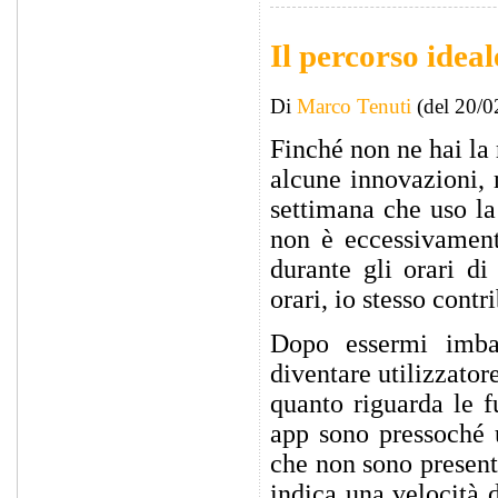
Il percorso idea
Di
Marco Tenuti
(del 20/0
Finché non ne hai la 
alcune innovazioni, 
settimana che uso la
non è eccessivament
durante gli orari d
orari, io stesso contr
Dopo essermi imbat
diventare utilizzator
quanto riguarda le f
app sono pressoché u
che non sono presenti
indica una velocità d