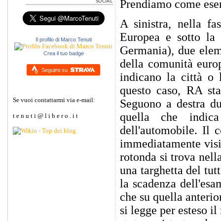
Prendiamo come esem
A sinistra, nella fa
Europea e sotto la 
Il profilo di Marco Tenuti
Germania), due eleme
Crea il tuo badge
della comunità euro
Seguimi su
indicano la città o 
questo caso, RA sta 
Se vuoi contattarmi via e-mail:
Seguono a destra due
quella che indica
t e n u t i @ l i b e r o . i t
dell'automobile. Il 
immediatamente visib
rotonda si trova nell
una targhetta del tut
la scadenza dell'esam
che su quella anteri
si legge per esteso i