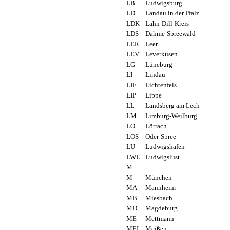
LB
Ludwigsburg
LD
Landau in der Pfalz
LDK
Lahn-Dill-Kreis
LDS
Dahme-Spreewald
LER
Leer
LEV
Leverkusen
LG
Lüneburg
LI
Lindau
LIF
Lichtenfels
LIP
Lippe
LL
Landsberg am Lech
LM
Limburg-Weilburg
LÖ
Lörrach
LOS
Oder-Spree
LU
Ludwigshafen
LWL
Ludwigslust
M
M
München
MA
Mannheim
MB
Miesbach
MD
Magdeburg
ME
Mettmann
MEI
Meißen