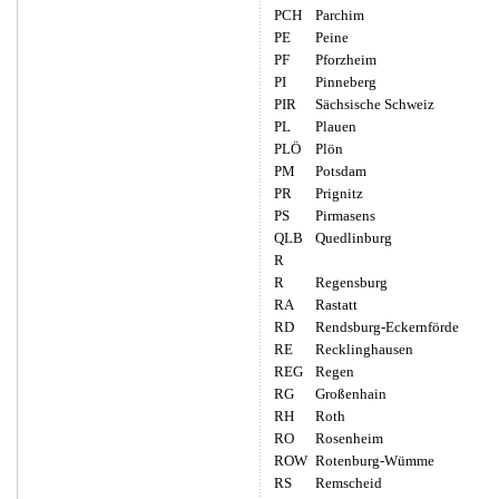
PCH
Parchim
PE
Peine
PF
Pforzheim
PI
Pinneberg
PIR
Sächsische Schweiz
PL
Plauen
PLÖ
Plön
PM
Potsdam
PR
Prignitz
PS
Pirmasens
QLB
Quedlinburg
R
R
Regensburg
RA
Rastatt
RD
Rendsburg-Eckernförde
RE
Recklinghausen
REG
Regen
RG
Großenhain
RH
Roth
RO
Rosenheim
ROW
Rotenburg-Wümme
RS
Remscheid