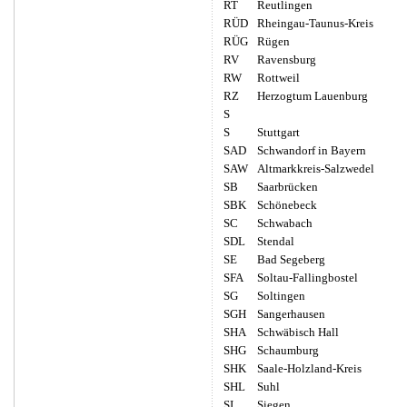
RT
Reutlingen
RÜD
Rheingau-Taunus-Kreis
RÜG
Rügen
RV
Ravensburg
RW
Rottweil
RZ
Herzogtum Lauenburg
S
S
Stuttgart
SAD
Schwandorf in Bayern
SAW
Altmarkkreis-Salzwedel
SB
Saarbrücken
SBK
Schönebeck
SC
Schwabach
SDL
Stendal
SE
Bad Segeberg
SFA
Soltau-Fallingbostel
SG
Soltingen
SGH
Sangerhausen
SHA
Schwäbisch Hall
SHG
Schaumburg
SHK
Saale-Holzland-Kreis
SHL
Suhl
SI
Siegen