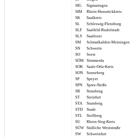
SIG
Sigmaringen
SIM
Rhein-Hunsrückkreis
SK
Saalkreis
SL
Schleswig-Flensburg
SLF
Saalfeld-Rudolstadt
SLS
Saarlouis
SM
Schmalkalden-Meiningen
SN
Schwerin
SO
Soest
SÖM
Sömmerda
SOK
Saale-Orla-Kreis
SON
Sonneberg
SP
Speyer
SPN
Spree-Neiße
SR
Straubing
ST
Steinfurt
STA
Starnberg
STD
Stade
STL
Stollberg
SU
Rhein-Sieg-Kreis
SÜW
Südliche Weinstraße
SW
Schweinfurt