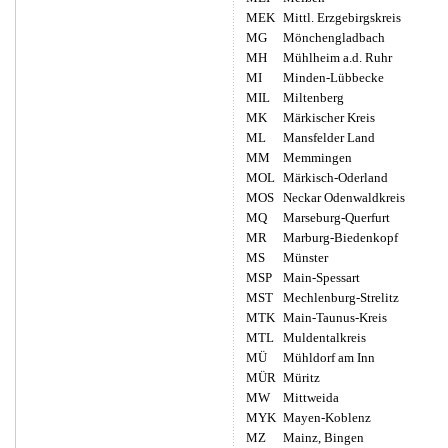
MEK
Mittl. Erzgebirgskreis
MG
Mönchengladbach
MH
Mühlheim a.d. Ruhr
MI
Minden-Lübbecke
MIL
Miltenberg
MK
Märkischer Kreis
ML
Mansfelder Land
MM
Memmingen
MOL
Märkisch-Oderland
MOS
Neckar Odenwaldkreis
MQ
Marseburg-Querfurt
MR
Marburg-Biedenkopf
MS
Münster
MSP
Main-Spessart
MST
Mechlenburg-Strelitz
MTK
Main-Taunus-Kreis
MTL
Muldentalkreis
MÜ
Mühldorf am Inn
MÜR
Müritz
MW
Mittweida
MYK
Mayen-Koblenz
MZ
Mainz, Bingen