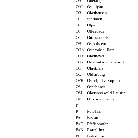
OA
Oberallgäu
OAL
Ostallgäu
OB
Oberhausen
OD
Stormarn
OE
Olpe
OF
Offenbach
OG
Ortenaukreis
OH
Ostholstein
OHA
Osterode a. Harz
OHV
Oberhavel
OHZ
Osterholz-Scharmbeck
OK
Ohrekreis
OL
Oldenburg
OPR
Ostprignitz-Ruppin
OS
Osnabrück
OSL
Oberspreewald-Lausitz
OVP
Ostvorpommern
P
P
Potsdam
PA
Passau
PAF
Pfaffenhofen
PAN
Rottal-Inn
PB
Paderborn