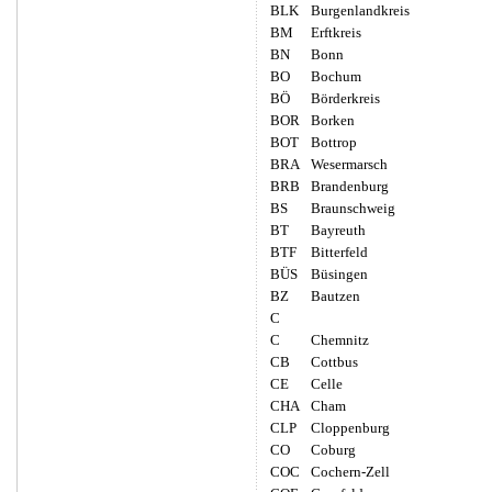
BLK
Burgenlandkreis
BM
Erftkreis
BN
Bonn
BO
Bochum
BÖ
Börderkreis
BOR
Borken
BOT
Bottrop
BRA
Wesermarsch
BRB
Brandenburg
BS
Braunschweig
BT
Bayreuth
BTF
Bitterfeld
BÜS
Büsingen
BZ
Bautzen
C
C
Chemnitz
CB
Cottbus
CE
Celle
CHA
Cham
CLP
Cloppenburg
CO
Coburg
COC
Cochern-Zell