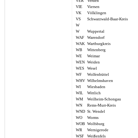
VER
Verden
VIE
Viersen
VK
Völklingen
VS
Schwarzwald-Baar-Kreis
W
W
Wuppertal
WAF
Warendorf
WAK
Wartburgkreis
WB
Wittenberg
WE
Weimar
WEN
Weiden
WES
Wesel
WF
Wolfenbüttel
WHV
Wilhelmshaven
WI
Wiesbaden
WIL
Wittlich
WM
Weilheim-Schongau
WN
Rems-Murr-Kreis
WND
St. Wendel
WO
Worms
WOB
Wolfsburg
WR
Wernigerode
WSF
Weißenfels