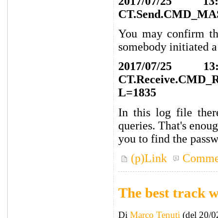
2017/07/25 
CT.Send.CMD_MA
You may confirm tha
somebody initiated 
2017/07/25 
CT.Receive.CMD
L=1835
In this log file the
queries. That's enou
you to find the passw
(p)Link
Comme
The best track 
Di
Marco Tenuti
(del 20/0