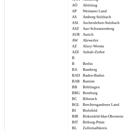
AÖ
Altötting
AP
Weimarer Land
AS
Amberg-Sulzbach
ASL
Aschersleben-Sulzbach
ASZ
Aue-Schwarzenberg
AUR
Aurich
AW
Ahrweiler
AZ
Alzey-Worms
AZE
Anhalt-Zerbst
B
B
Berlin
BA
Bamberg
BAD
Baden-Baden
BAR
Barnim
BB
Böblingen
BBG
Bernburg
BC
Biberach
BGL
Berchtesgardener Land
BI
Bielefeld
BIR
Birkenfeld-Idar-Oberstein
BIT
Bitburg-Prüm
BL
Zollernalbkreis