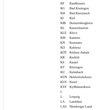
KF
Kaufbeuren
KG
Bad Kissingen
KH
Bad Kreuznach
KI
Kiel
KIB
Donnersbergkreis
KL
Kaiserslautern
KLE
Kleve
KM
Kamenz
KN
Konstanz
KO
Koblenz
KÖT
Köthen-Anhalt
KR
Krefeld
KS
Kassel
KT
Kitzingen
KU
Kulmbach
KÜN
Hohlenlohekreis
KUS
Kusel
KYF
Kyffhäuserkreis
L
L
Leipzig
LA
Landshut
LAU
Nürnberger Land