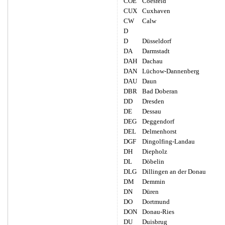
COE
Coesfeld
CUX
Cuxhaven
CW
Calw
D
D
Düsseldorf
DA
Darmstadt
DAH
Dachau
DAN
Lüchow-Dannenberg
DAU
Daun
DBR
Bad Doberan
DD
Dresden
DE
Dessau
DEG
Deggendorf
DEL
Delmenhorst
DGF
Dingolfing-Landau
DH
Diepholz
DL
Döbelin
DLG
Dillingen an der Donau
DM
Demmin
DN
Düren
DO
Dortmund
DON
Donau-Ries
DU
Duisbrug